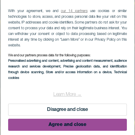
With your agreement, we and
our 14 partners
use cookies or similar
technologies to store, access, and process personal data like your visit on this
website, IP addresses and cookie identifiers. Some partners do not ask for your
consent to process your data and rely on their legitimate business interest. You
can withdraw your consent or object to data processing based on legitimate
interest at any time by clicking on “Learn More” or in our Privacy Policy on this
website.
We and our partners process data for the following purposes:
Personalised advertising and content, advertising and content measurement, audience
research and services development
, Precise geolocation data, and identification
through device scanning
, Store and/or access information on a device
, Technical
cookies
Learn More →
Disagree and close
Agree and close