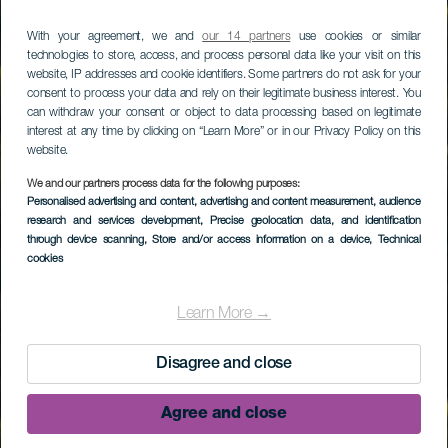
With your agreement, we and
our 14 partners
use cookies or similar
technologies to store, access, and process personal data like your visit on this
website, IP addresses and cookie identifiers. Some partners do not ask for your
consent to process your data and rely on their legitimate business interest. You
can withdraw your consent or object to data processing based on legitimate
interest at any time by clicking on “Learn More” or in our Privacy Policy on this
website.
We and our partners process data for the following purposes:
Personalised advertising and content, advertising and content measurement, audience
research and services development
, Precise geolocation data, and identification
through device scanning
, Store and/or access information on a device
, Technical
cookies
Learn More →
Disagree and close
Agree and close