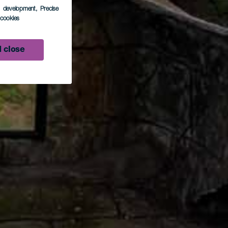
s development
, Precise
l cookies
 close