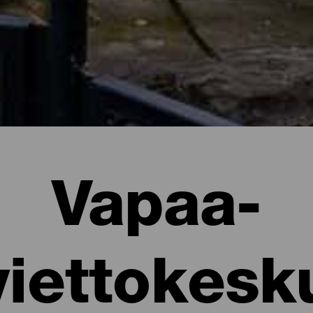
Vapaa-
viettokesk