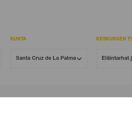
KUNTA
KESKUKSEN T
Oh! There is no results ...
Try again, you will surely find something you like