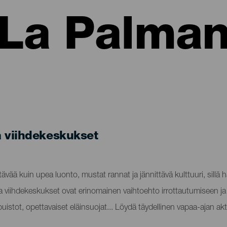
La Palma
a viihdekeskukset
vää kuin upea luonto, mustat rannat ja jännittävä kulttuuri, sillä h
a viihdekeskukset ovat erinomainen vaihtoehto irrottautumiseen ja
istot, opettavaiset eläinsuojat... Löydä täydellinen vapaa-ajan akt