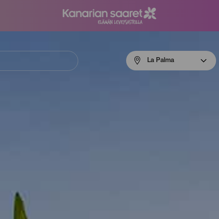
Menú
La Palma
navigation
La
Palma