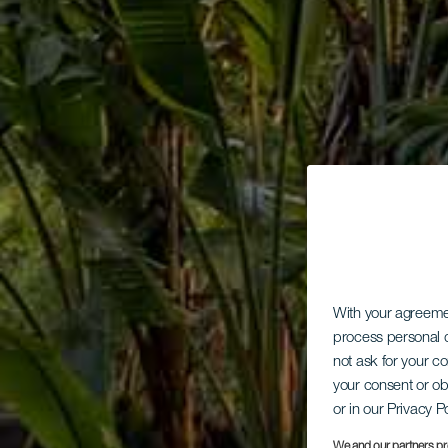
With your agreem
process personal d
not ask for your c
your consent or ob
or in our Privacy P
We and our partners pr