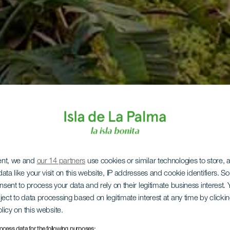
ent, we and
our 14 partners
use cookies or similar technologies to store,
ata like your visit on this website, IP addresses and cookie identifiers. 
onsent to process your data and rely on their legitimate business interest
ject to data processing based on legitimate interest at any time by click
olicy on this website.
ocess data for the following purposes: