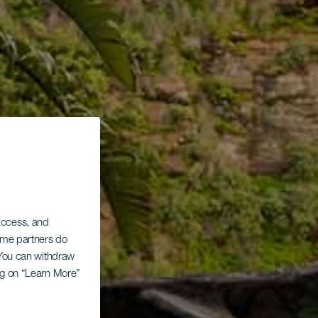
 access, and
Some partners do
. You can withdraw
ing on “Learn More”