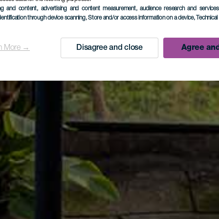
ing and content, advertising and content measurement, audience research and service
dentification through device scanning
, Store and/or access information on a device
, Technica
n More →
Disagree and close
Agree and