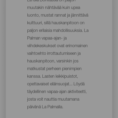
La Isla Bonitassa on paljon
muutakin nähtävää kuin upea
luonto, mustat rannat ja jännittävä
kulttuuri, sillä hauskanpitoon on
paljon erilaisia mahdollisuuksia. La
Palman vapaa-ajan- ja
viihdekeskukset ovat erinomainen
vaihtoehto irrottautumiseen ja
hauskanpitoon, varsinkin jos
matkustat perheen pienimpien
kanssa. Lasten leikkipuistot,
opettavaiset eläinsuojat... Löydä
täydellinen vapaa-ajan aktiviteetti,
josta voit nauttia muutamana
päivänä La Palmalla.