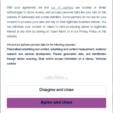
With your agreement, we and
our 14 partners
use cookies or similar
technologies to store, access, and process personal data like your visit on this
website, IP addresses and cookie identifiers. Some partners do not ask for your
consent to process your data and rely on their legitimate business interest. You
can withdraw your consent or object to data processing based on legitimate
interest at any time by clicking on “Learn More” or in our Privacy Policy on this
website.
We and our partners process data for the following purposes:
Personalised advertising and content, advertising and content measurement, audience
research and services development
, Precise geolocation data, and identification
through device scanning
, Store and/or access information on a device
, Technical
cookies
Learn More →
Disagree and close
Agree and close