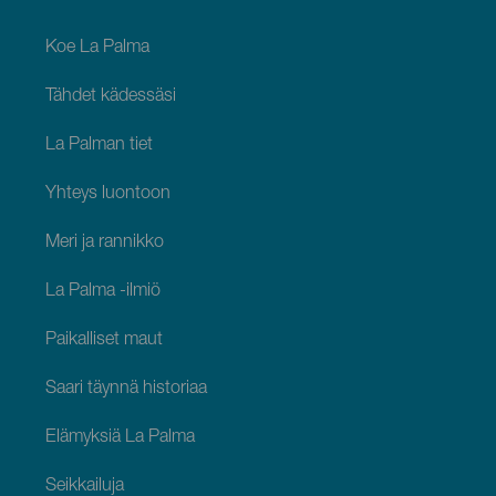
footer
La
Palma
Koe La Palma
Tähdet kädessäsi
La Palman tiet
Yhteys luontoon
Meri ja rannikko
La Palma -ilmiö
Paikalliset maut
Saari täynnä historiaa
Elämyksiä La Palma
Seikkailuja