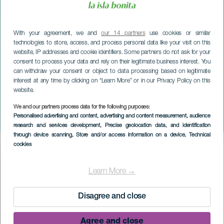
With your agreement, we and
our 14 partners
use cookies or similar
technologies to store, access, and process personal data like your visit on this
website, IP addresses and cookie identifiers. Some partners do not ask for your
consent to process your data and rely on their legitimate business interest. You
can withdraw your consent or object to data processing based on legitimate
interest at any time by clicking on “Learn More” or in our Privacy Policy on this
website.
We and our partners process data for the following purposes:
LA PALMA
Personalised advertising and content, advertising and content measurement, audience
Pyhät sanat
research and services development
, Precise geolocation data, and identification
through device scanning
, Store and/or access information on a device
, Technical
cookies
Imagen
Listado
Learn More →
Disagree and close
Agree and close