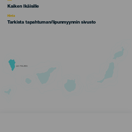
Ikä
Edad
Kaiken Ikäisille
Recomendada
Hinta
Tarkista tapahtuman/lipunmyynnin sivusto
LA PALMA