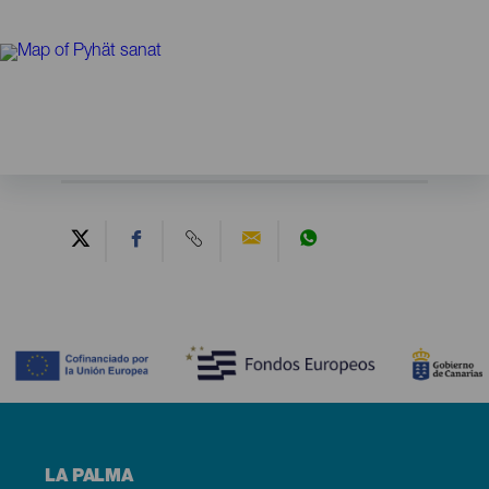
Contenido
Menú
LA PALMA