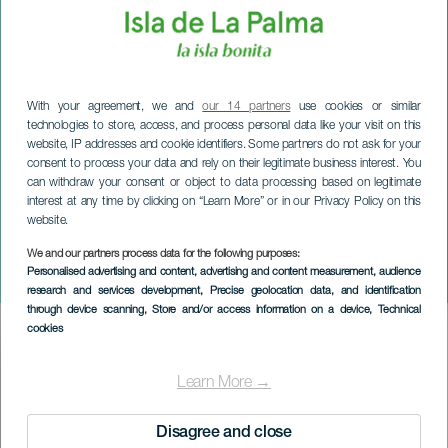
With your agreement, we and
our 14 partners
use cookies or similar
technologies to store, access, and process personal data like your visit on this
website, IP addresses and cookie identifiers. Some partners do not ask for your
consent to process your data and rely on their legitimate business interest. You
can withdraw your consent or object to data processing based on legitimate
interest at any time by clicking on “Learn More” or in our Privacy Policy on this
website.
We and our partners process data for the following purposes:
LA PALMA
Personalised advertising and content, advertising and content measurement, audience
Heilige Worte
research and services development
, Precise geolocation data, and identification
through device scanning
, Store and/or access information on a device
, Technical
cookies
Imagen
Listado
Learn More →
Disagree and close