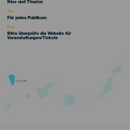
Categoría
Kino und Theater
del
evento
Alter
Edad
Für jedes Publikum
Recomendada
Preis
Bitte überprüfe die Website für
Veranstaltungen/Tickets
LA PALMA