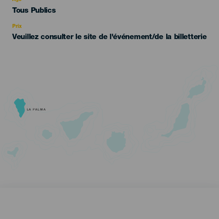
Âge
Edad
Tous Publics
Recomendada
Prix
Veuillez consulter le site de l'événement/de la billetterie
LA PALMA