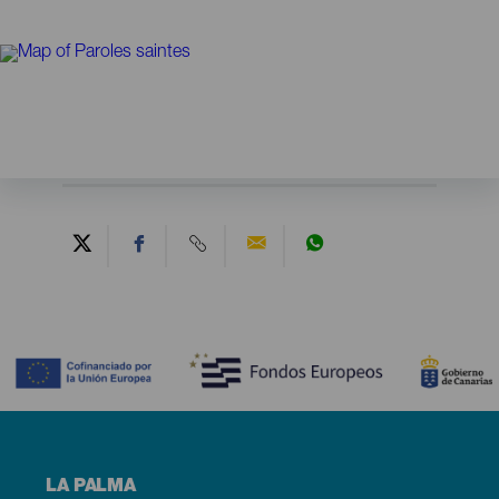
Contenido
Menú
LA PALMA