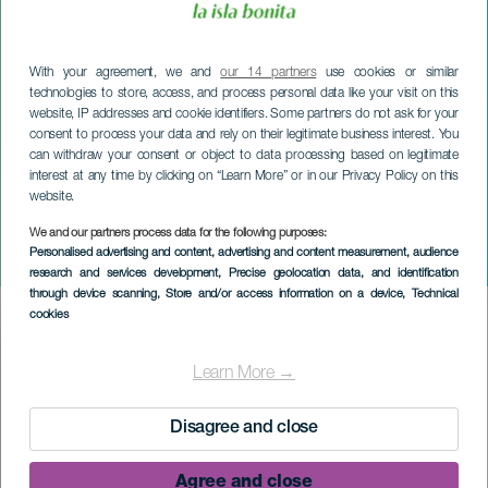
With your agreement, we and
our 14 partners
use cookies or similar
technologies to store, access, and process personal data like your visit on this
website, IP addresses and cookie identifiers. Some partners do not ask for your
consent to process your data and rely on their legitimate business interest. You
can withdraw your consent or object to data processing based on legitimate
interest at any time by clicking on “Learn More” or in our Privacy Policy on this
website.
We and our partners process data for the following purposes:
LA PALMA
Personalised advertising and content, advertising and content measurement, audience
Paroles saintes
research and services development
, Precise geolocation data, and identification
through device scanning
, Store and/or access information on a device
, Technical
cookies
Imagen
Listado
Learn More →
Disagree and close
Agree and close