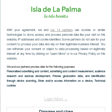
With your agreement, we and
our 14 partners
use cookies or similar
technologies to store, access, and process personal data like your visit on this
website, IP addresses and cookie identifiers. Some partners do not ask for your
consent to process your data and rely on their legitimate business interest. You
can withdraw your consent or object to data processing based on legitimate
interest at any time by clicking on “Learn More” or in our Privacy Policy on this
website.
LA PALMA
Plaza a 3 Adversos -
We and our partners process data for the following purposes:
Personalised advertising and content, advertising and content measurement, audience
konsertti
research and services development
, Precise geolocation data, and identification
through device scanning
, Store and/or access information on a device
, Technical
cookies
Imagen
Listado
Learn More →