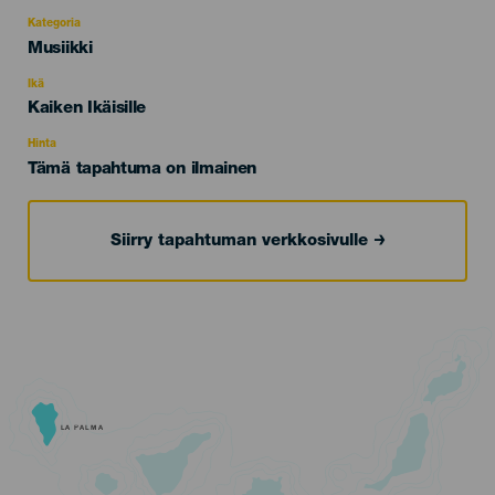
Kategoria
Categoría
Musiikki
del
evento
Ikä
Edad
Kaiken Ikäisille
Recomendada
Hinta
Tämä tapahtuma on ilmainen
Siirry tapahtuman verkkosivulle
LA PALMA