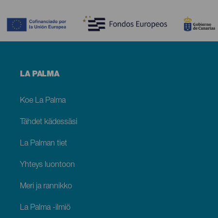
Contenido
Menú
LA PALMA
footer
La
Palma
Koe La Palma
Tähdet kädessäsi
La Palman tiet
Yhteys luontoon
Meri ja rannikko
La Palma -ilmiö