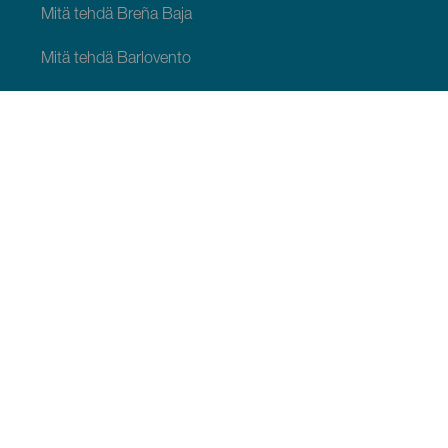
Mitä tehdä Breña Baja
Mitä tehdä Barlovento
Mitä tehdä Garafía
Mitä tehdä Los Llanos de Aridane
Mitä tehdä Puntagorda
Mitä tehdä San Andrés y Sauces
Mitä tehdä Tijarafe
Mitä tehdä Villa de Mazo
MITÄ NÄHDÄ JA TEHDÄ