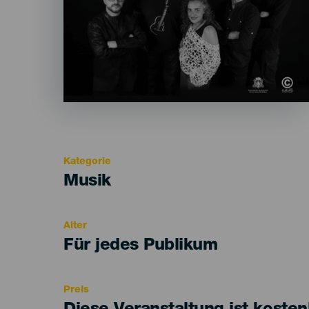
Kategorie
Categoría
Musik
del
evento
Alter
Edad
Für jedes Publikum
Recomendada
Preis