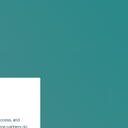
 access, and
Some partners do