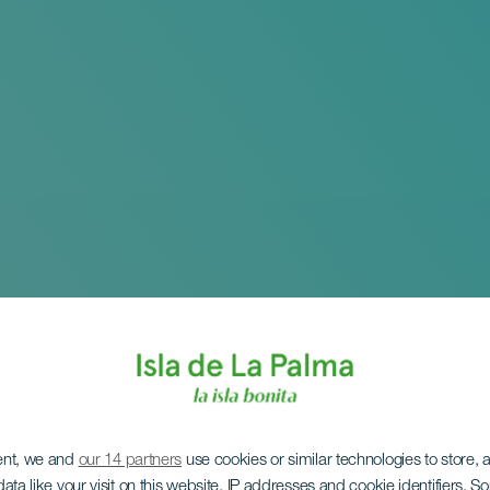
ent, we and
our 14 partners
use cookies or similar technologies to store,
ata like your visit on this website, IP addresses and cookie identifiers. 