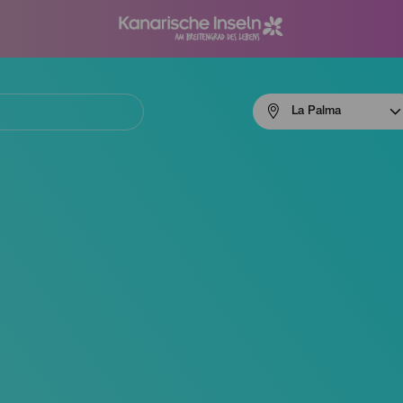
Menú
La Palma
navigation
La
Palma