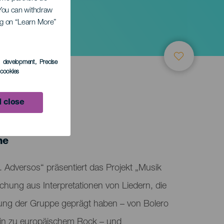
. You can withdraw
ing on “Learn More”
s development
, Precise
l cookies
 close
TUNG
ne
 Adversos“ präsentiert das Projekt „Musik
chung aus Interpretationen von Liedern, die
lung der Gruppe geprägt haben – von Bolero
hin zu europäischem Rock – und