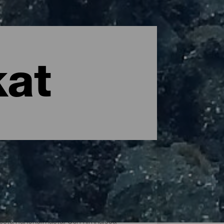
kat
esta näkökulmasta. Sen kirkkaissa