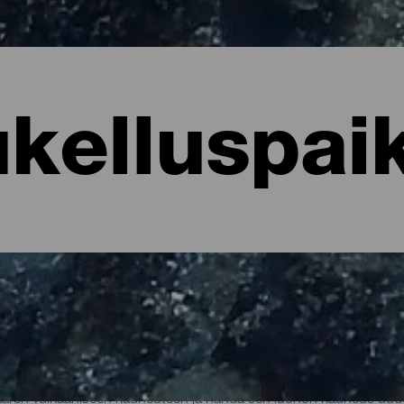
kelluspai
luskohteet
saaren vulkaaniseen kauneuteen ja nähdä sen luonon kauneus uud