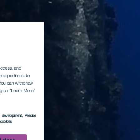
 access, and
Some partners do
. You can withdraw
ing on “Learn More”
s development
, Precise
l cookies