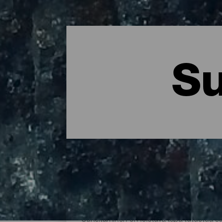
Su
La Palman parhaat sukel
Sukeltaminen on loistava tapa tutustua 