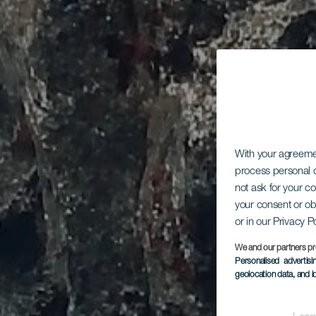
With your agreem
process personal d
not ask for your c
your consent or ob
or in our Privacy P
We and our partners pr
Personalised advertis
geolocation data, and i