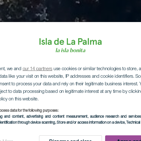
ent, we and
our 14 partners
use cookies or similar technologies to store,
ata like your visit on this website, IP addresses and cookie identifiers. 
onsent to process your data and rely on their legitimate business interest
ject to data processing based on legitimate interest at any time by click
olicy on this website.
ocess data for the following purposes:
ing and content, advertising and content measurement, audience research and service
dentification through device scanning
, Store and/or access information on a device
, Technica