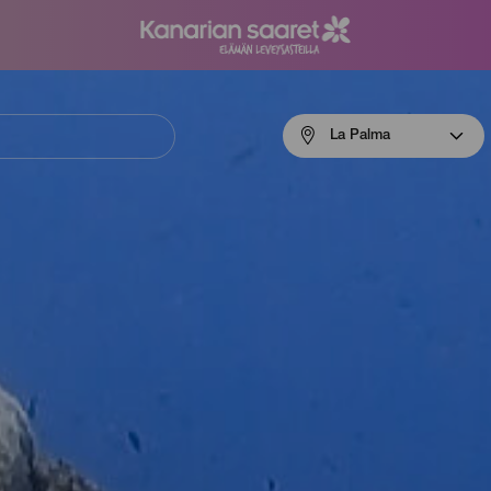
Menú
La Palma
navigation
La
Palma