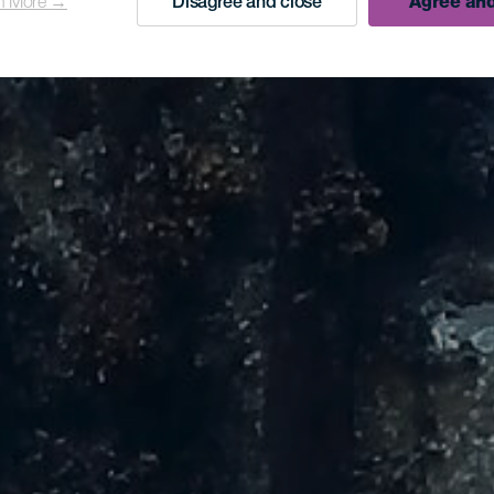
n More →
Disagree and close
Agree and