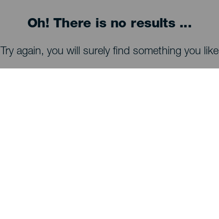
Oh! There is no results ...
Try again, you will surely find something you like
MITÄ NÄHDÄ JA TEHDÄ
Tähtien tarkkailu La Palmalla
Reittejä La Palmalla
Uimarannat La Palmalla