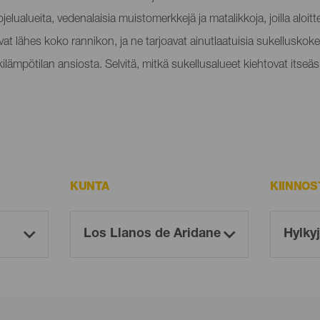
ualueita, vedenalaisia muistomerkkejä ja matalikkoja, joilla aloitte
vat lähes koko rannikon, ja ne tarjoavat ainutlaatuisia sukellusko
lämpötilan ansiosta. Selvitä, mitkä sukellusalueet kiehtovat itseäs
KUNTA
KIINNO