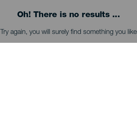
Oh! There is no results ...
Try again, you will surely find something you like
MITÄ NÄHDÄ JA TEHDÄ
Tähtien tarkkailu La Palmalla
Reittejä La Palmalla
Uimarannat La Palmalla