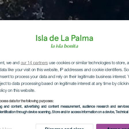
ent, we and
our 14 partners
use cookies or similar technologies to store,
ata like your visit on this website, IP addresses and cookie identifiers. 
onsent to process your data and rely on their legitimate business interest
ject to data processing based on legitimate interest at any time by click
olicy on this website.
ocess data for the following purposes:
ing and content, advertising and content measurement, audience research and service
dentification through device scanning
, Store and/or access information on a device
, Technica