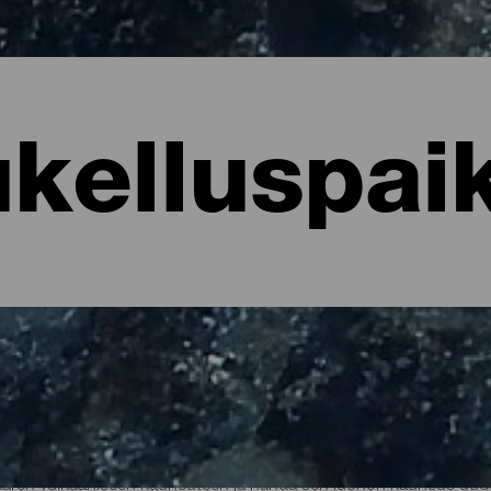
kelluspai
luskohteet
saaren vulkaaniseen kauneuteen ja nähdä sen luonon kauneus uud