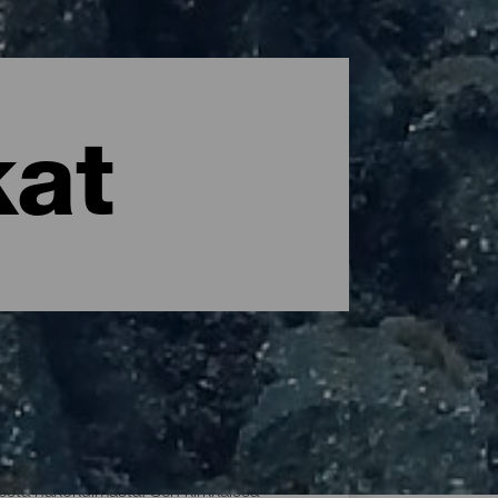
kat
esta näkökulmasta. Sen kirkkaissa