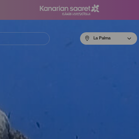
Menú
La Palma
navigation
La
Palma