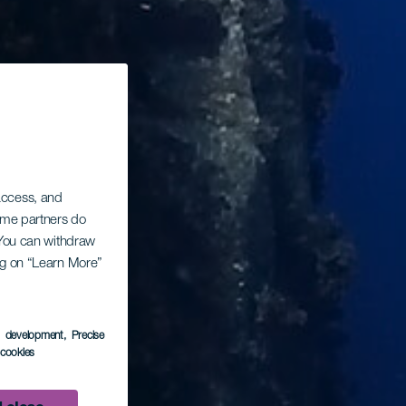
 access, and
Some partners do
. You can withdraw
ing on “Learn More”
s development
, Precise
l cookies