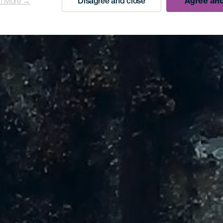
n More →
Disagree and close
Agree and