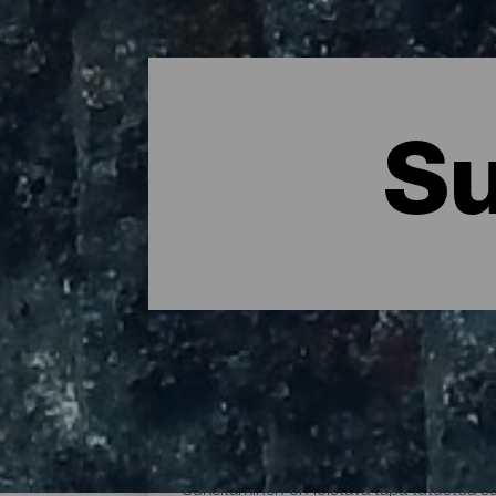
Su
La Palman parhaat sukel
Sukeltaminen on loistava tapa tutustua 