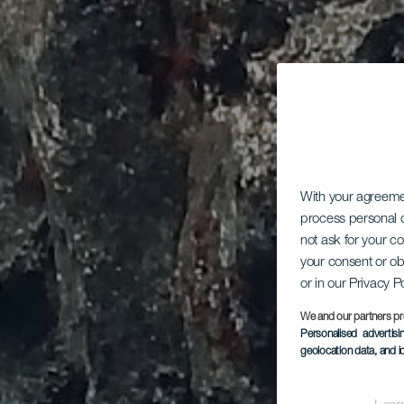
With your agreem
process personal d
not ask for your c
your consent or ob
or in our Privacy P
We and our partners pr
Personalised advertis
geolocation data, and i