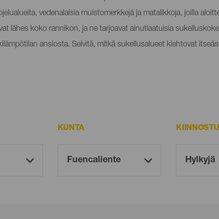
ualueita, vedenalaisia muistomerkkejä ja matalikkoja, joilla aloitte
vat lähes koko rannikon, ja ne tarjoavat ainutlaatuisia sukellusko
lämpötilan ansiosta. Selvitä, mitkä sukellusalueet kiehtovat itseäs
KUNTA
KIINNOST