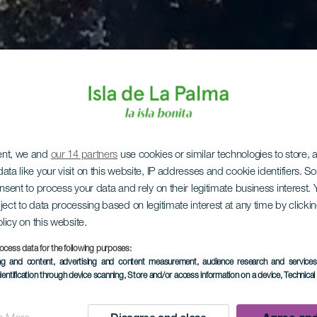
ent, we and
our 14 partners
use cookies or similar technologies to store,
ata like your visit on this website, IP addresses and cookie identifiers. 
onsent to process your data and rely on their legitimate business interest
ject to data processing based on legitimate interest at any time by click
olicy on this website.
ocess data for the following purposes:
ing and content, advertising and content measurement, audience research and service
dentification through device scanning
, Store and/or access information on a device
, Technica