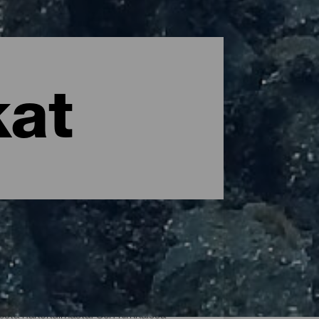
kat
esta näkökulmasta. Sen kirkkaissa