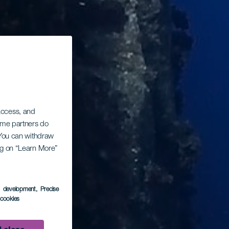
 access, and
Some partners do
. You can withdraw
ing on “Learn More”
s development
, Precise
l cookies