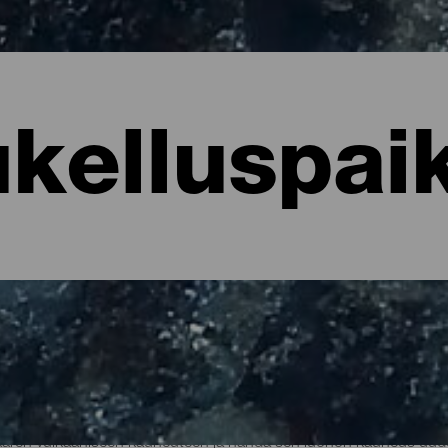
kelluspai
luskohteet
saaren vulkaaniseen kauneuteen ja nähdä sen luonon kauneus uud