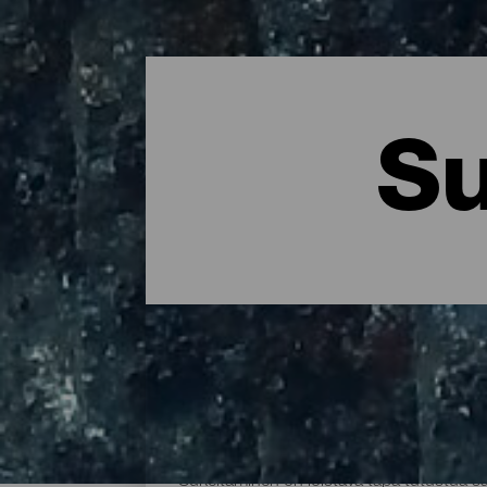
Su
La Palman parhaat sukel
Sukeltaminen on loistava tapa tutustua 