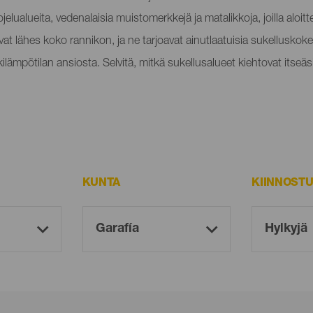
ualueita, vedenalaisia muistomerkkejä ja matalikkoja, joilla aloitte
vat lähes koko rannikon, ja ne tarjoavat ainutlaatuisia sukellusko
lämpötilan ansiosta. Selvitä, mitkä sukellusalueet kiehtovat itseäs
KUNTA
KIINNOST