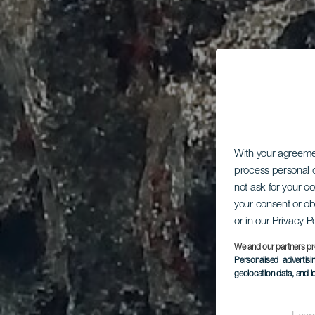
With your agreem
process personal d
not ask for your c
your consent or ob
or in our Privacy P
We and our partners pr
Personalised advertis
geolocation data, and i