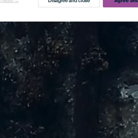
n More →
Disagree and close
Agree and