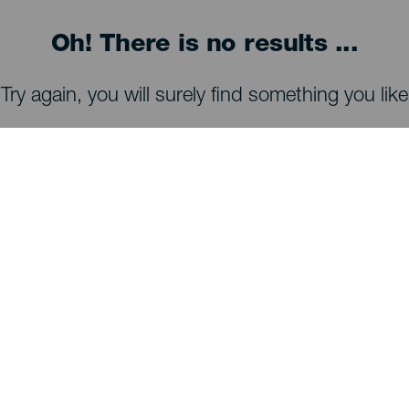
Oh! There is no results ...
Try again, you will surely find something you like
MITÄ NÄHDÄ JA TEHDÄ
Tähtien tarkkailu La Palmalla
Reittejä La Palmalla
Uimarannat La Palmalla