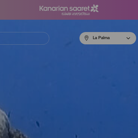
Menú
La Palma
navigation
La
Palma