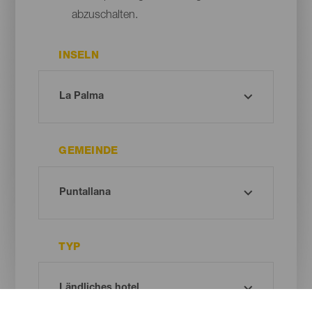
abzuschalten.
INSELN
GEMEINDE
TYP