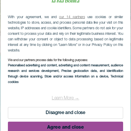
With your agreement, we and
our 14 partners
use cookies or similar
technologies to store, access, and process personal data like your visit on this
website, IP addresses and cookie identifiers. Some partners do not ask for your
consent to process your data and rely on their legitimate business interest. You
can withdraw your consent or object to data processing based on legitimate
interest at any time by clicking on “Learn More” or in our Privacy Policy on this
website.
We and our partners process data for the following purposes:
Personalised advertising and content, advertising and content measurement, audience
research and services development
, Precise geolocation data, and identification
through device scanning
, Store and/or access information on a device
, Technical
cookies
Learn More →
Disagree and close
Agree and close