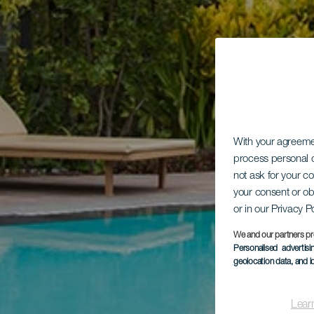
With your agreem
process personal d
not ask for your c
your consent or ob
or in our Privacy P
We and our partners pr
Personalised advertis
geolocation data, and i
Lear