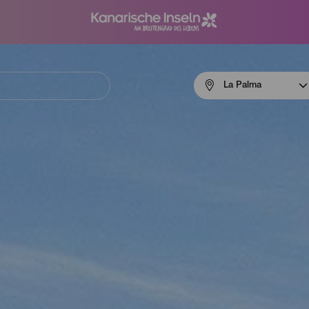
Menú
La Palma
navigation
La
Palma