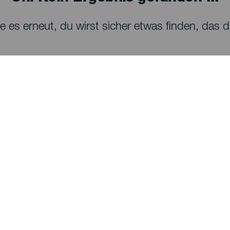
 es erneut, du wirst sicher etwas finden, das dir
SEHEN UND ERLEBEN
Sternenbeobachtung auf La Palma
Wanderwege auf La Palma
Strände auf La Palma
Aussichtspunkte auf La Palma