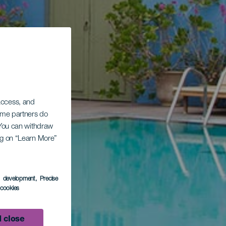
 access, and
Some partners do
. You can withdraw
ing on “Learn More”
s development
, Precise
l cookies
 close