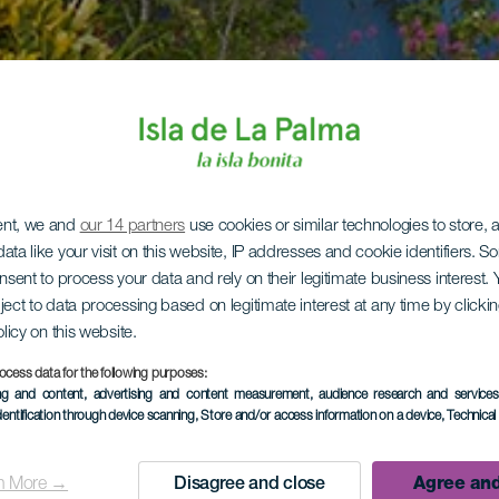
ent, we and
our 14 partners
use cookies or similar technologies to store,
ata like your visit on this website, IP addresses and cookie identifiers. 
onsent to process your data and rely on their legitimate business interest
ject to data processing based on legitimate interest at any time by click
olicy on this website.
ocess data for the following purposes:
ing and content, advertising and content measurement, audience research and service
dentification through device scanning
, Store and/or access information on a device
, Technica
n More →
Disagree and close
Agree and