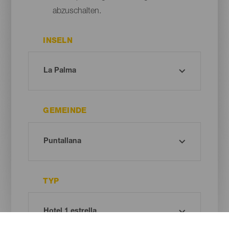
abzuschalten.
INSELN
GEMEINDE
TYP