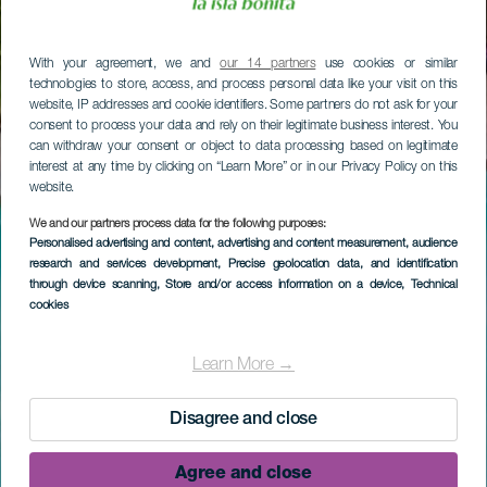
With your agreement, we and
our 14 partners
use cookies or similar
technologies to store, access, and process personal data like your visit on this
website, IP addresses and cookie identifiers. Some partners do not ask for your
consent to process your data and rely on their legitimate business interest. You
can withdraw your consent or object to data processing based on legitimate
interest at any time by clicking on “Learn More” or in our Privacy Policy on this
website.
We and our partners process data for the following purposes:
Personalised advertising and content, advertising and content measurement, audience
research and services development
, Precise geolocation data, and identification
through device scanning
, Store and/or access information on a device
, Technical
cookies
Learn More →
Disagree and close
Agree and close