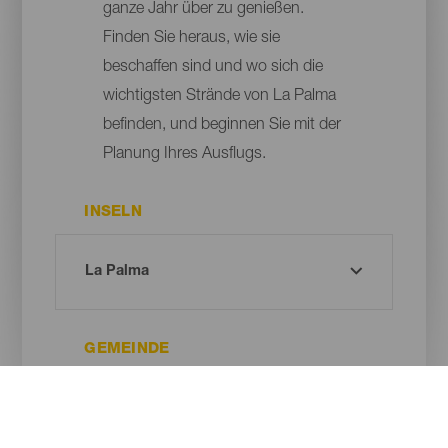
ganze Jahr über zu genießen.
Finden Sie heraus, wie sie
beschaffen sind und wo sich die
wichtigsten Strände von La Palma
befinden, und beginnen Sie mit der
Planung Ihres Ausflugs.
INSELN
GEMEINDE