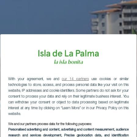
With your agreement, we and
our 14 partners
use cookies or similar
technologies to store, access, and process personal data like your visit on this
website, IP addresses and cookie identifiers. Some partners do not ask for your
consent to process your data and rely on their legitimate business interest. You
can withdraw your consent or object to data processing based on legitimate
interest at any time by clicking on “Learn More” or in our Privacy Policy on this
website.
We and our partners process data for the following purposes:
Personalised advertising and content, advertising and content measurement, audience
research and services development
, Precise geolocation data, and identification