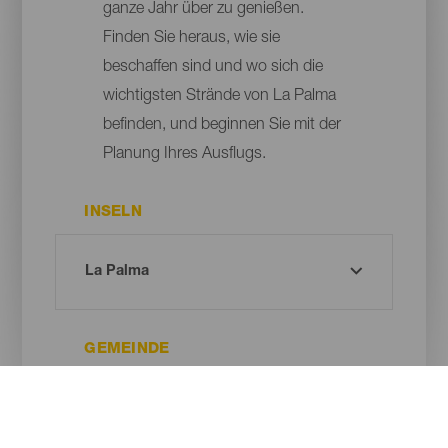
ganze Jahr über zu genießen.
Finden Sie heraus, wie sie
beschaffen sind und wo sich die
wichtigsten Strände von La Palma
befinden, und beginnen Sie mit der
Planung Ihres Ausflugs.
INSELN
GEMEINDE