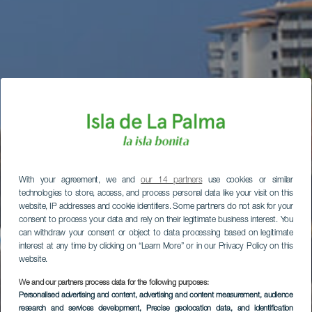
With your agreement, we and
our 14 partners
use cookies or similar
technologies to store, access, and process personal data like your visit on this
website, IP addresses and cookie identifiers. Some partners do not ask for your
consent to process your data and rely on their legitimate business interest. You
can withdraw your consent or object to data processing based on legitimate
interest at any time by clicking on “Learn More” or in our Privacy Policy on this
website.
We and our partners process data for the following purposes:
Personalised advertising and content, advertising and content measurement, audience
research and services development
, Precise geolocation data, and identification