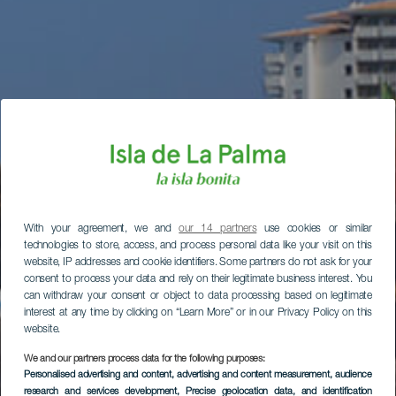
With your agreement, we and
our 14 partners
use cookies or similar
technologies to store, access, and process personal data like your visit on this
website, IP addresses and cookie identifiers. Some partners do not ask for your
consent to process your data and rely on their legitimate business interest. You
can withdraw your consent or object to data processing based on legitimate
interest at any time by clicking on “Learn More” or in our Privacy Policy on this
website.
We and our partners process data for the following purposes:
Personalised advertising and content, advertising and content measurement, audience
research and services development
, Precise geolocation data, and identification