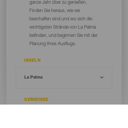
ganze Jahr über zu genießen.
Finden Sie heraus, wie sie
beschaffen sind und wo sich die
wichtigsten Strände von La Palma
befinden, und beginnen Sie mit der
Planung Ihres Ausflugs.
INSELN
GEMEINDE