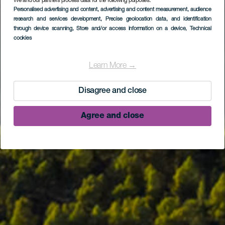
We and our partners process data for the following purposes:
Personalised advertising and content, advertising and content measurement, audience
research and services development
, Precise geolocation data, and identification
through device scanning
, Store and/or access information on a device
, Technical
cookies
Learn More →
Disagree and close
Agree and close