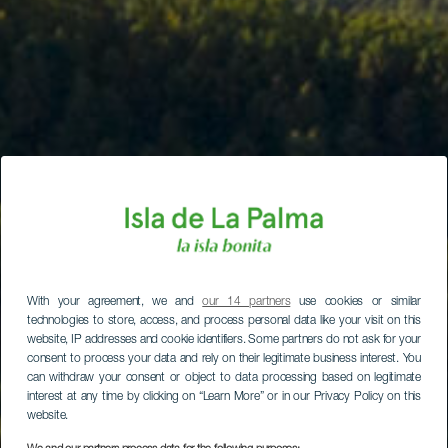
With your agreement, we and
our 14 partners
use cookies or similar
technologies to store, access, and process personal data like your visit on this
website, IP addresses and cookie identifiers. Some partners do not ask for your
consent to process your data and rely on their legitimate business interest. You
can withdraw your consent or object to data processing based on legitimate
interest at any time by clicking on “Learn More” or in our Privacy Policy on this
website.