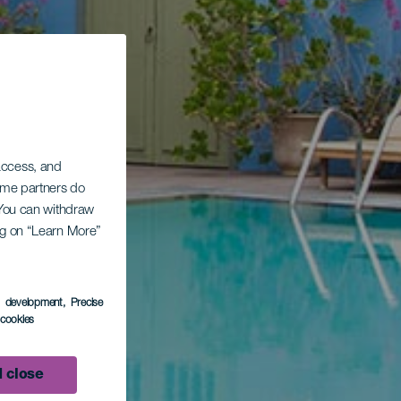
 access, and
Some partners do
. You can withdraw
ing on “Learn More”
s development
, Precise
l cookies
 close