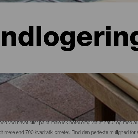
Indlogerin
 hoteller, lejligheder...
lighed ved havet eller på et malerisk hotel omgivet af natur og med al
e lidt mere end 700 kvadratkilometer. Find den perfekte mulighed for