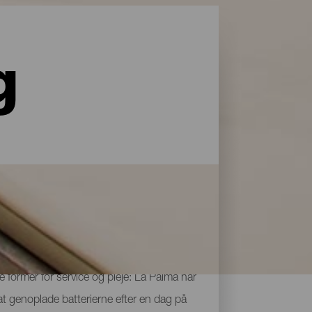
g
le former for service og pleje: La Palma har
 at genoplade batterierne efter en dag på