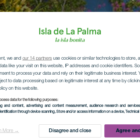
ent, we and
our 14 partners
use cookies or similar technologies to store,
ata like your visit on this website, IP addresses and cookie identifiers. 
onsent to process your data and rely on their legitimate business interest
ject to data processing based on legitimate interest at any time by click
olicy on this website.
ocess data for the following purposes:
ing and content, advertising and content measurement, audience research and service
dentification through device scanning
, Store and/or access information on a device
, Technica
n More →
Disagree and close
Agree and