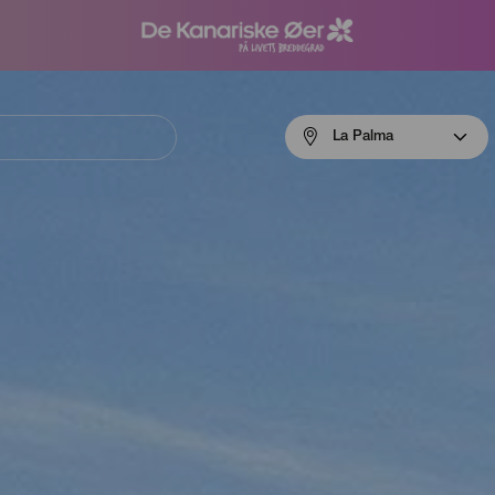
Menú
La Palma
navigation
La
Palma