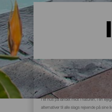
Indkvartering på La Palma:
I et hus på landet midt i naturen, i en lej
alternativer til alle slags rejsende på sin