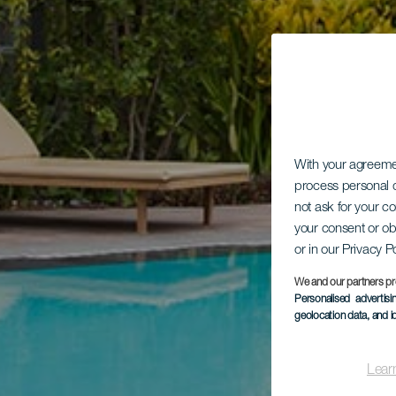
With your agreem
process personal d
not ask for your c
your consent or ob
or in our Privacy P
We and our partners pr
Personalised advertis
geolocation data, and i
Lear