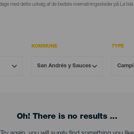
par dage med dette udvalg af de bedste overnatningssteder på La Isla
KOMMUNE
TYPE
Oh! There is no results ...
Try again, you will surely find something you like