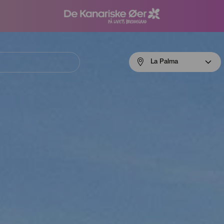
Menú
La Palma
navigation
La
Palma