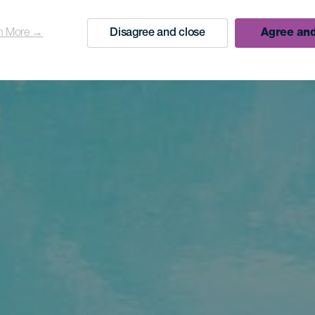
n More →
Disagree and close
Agree and