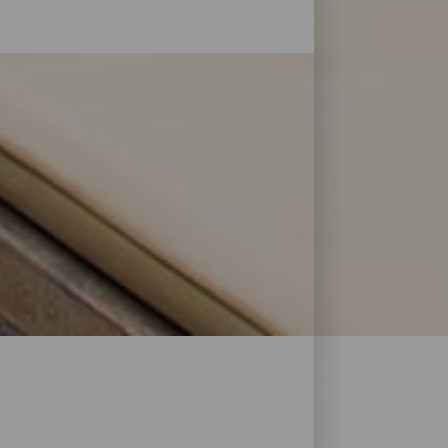
le former for service og pleje: La Palma har
 at genoplade batterierne efter en dag på
 Bonita.