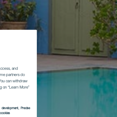
 access, and
Some partners do
. You can withdraw
ing on “Learn More”
s development
, Precise
l cookies