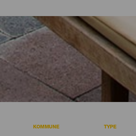
 hoteller, lejligheder...
lighed ved havet eller på et malerisk hotel omgivet af natur og med al
e lidt mere end 700 kvadratkilometer. Find den perfekte mulighed for
par dage med dette udvalg af de bedste overnatningssteder på La Isla
KOMMUNE
TYPE