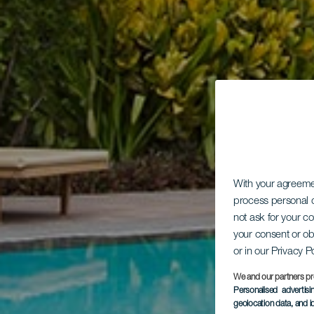
With your agreem
process personal d
not ask for your c
your consent or ob
or in our Privacy P
We and our partners pr
Personalised advertis
geolocation data, and i