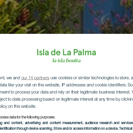
ent, we and
our 14 partners
use cookies or similar technologies to store,
ata like your visit on this website, IP addresses and cookie identifiers. 
onsent to process your data and rely on their legitimate business interest
ject to data processing based on legitimate interest at any time by click
olicy on this website.
ocess data for the following purposes:
ing and content, advertising and content measurement, audience research and service
dentification through device scanning
, Store and/or access information on a device
, Technica