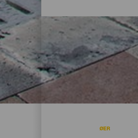
Indkvartering på La Palma:
I et hus på landet midt i naturen, i en lej
alternativer til alle slags rejsende på sin
øen eller for at koble af fra rutinen i et 
ØER