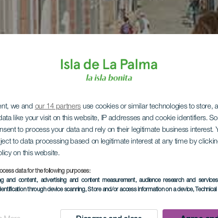
ent, we and
our 14 partners
use cookies or similar technologies to store,
ata like your visit on this website, IP addresses and cookie identifiers. 
onsent to process your data and rely on their legitimate business interest
ject to data processing based on legitimate interest at any time by click
olicy on this website.
ocess data for the following purposes:
ing and content, advertising and content measurement, audience research and service
dentification through device scanning
, Store and/or access information on a device
, Technica