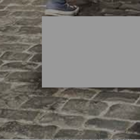
Hvor kan man shoppe på
La Isla Bonita efterlader altid et godt mi