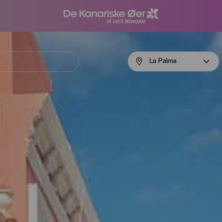
Menú
La Palma
navigation
La
Palma