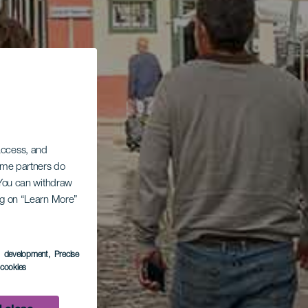
 access, and
Some partners do
. You can withdraw
ing on “Learn More”
s development
, Precise
l cookies