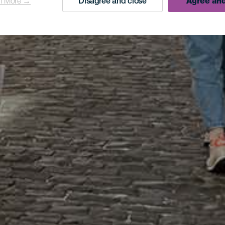
n More →
Disagree and close
Agree and