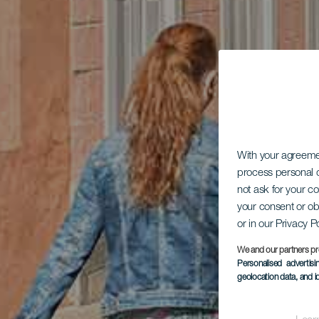
With your agreem
process personal d
not ask for your c
your consent or ob
or in our Privacy P
We and our partners pr
Personalised advertis
geolocation data, and i