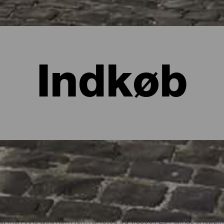
Indkøb
 La Palma?
nde, men ikke altid kun i form af fotos og videoer. La Palmas shopp