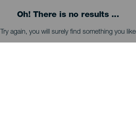
Oh! There is no results ...
Try again, you will surely find something you like
TING, MAN BØR SE OG FORETAGE SIG
Observatorier på La Palma
Stier på La Palma
Strande på La Palma