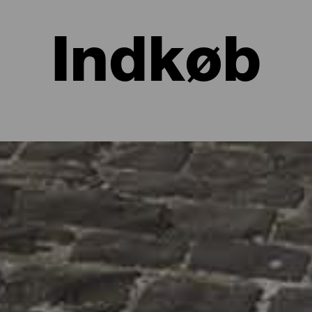
Indkøb
 La Palma?
nde, men ikke altid kun i form af fotos og videoer. La Palmas shopp
i de maleriske gader og tage nogle souvenirs med hjem. Butikkern
ige eksempler på lokalt håndværk, øgruppens skattefordele eller d