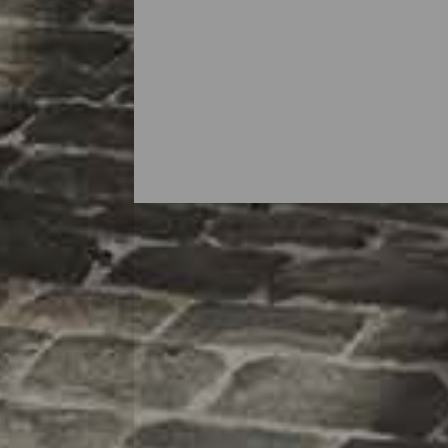
Hvor kan man shoppe på
La Isla Bonita efterlader altid et godt mi
afslappende dag med at gå på opdagelse 
facader, gademarkederne fulde af forskell