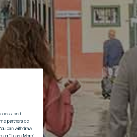
 access, and
Some partners do
. You can withdraw
ing on “Learn More”