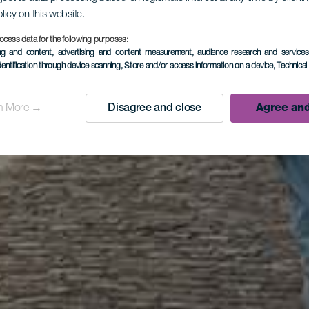
olicy on this website.
ocess data for the following purposes:
ing and content, advertising and content measurement, audience research and service
dentification through device scanning
, Store and/or access information on a device
, Technica
n More →
Disagree and close
Agree and