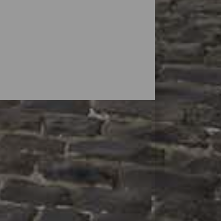
ingområder er en god måde at tilbringe en
e på gadeplan med deres farverige
e konkurrencedygtige priser på nogle