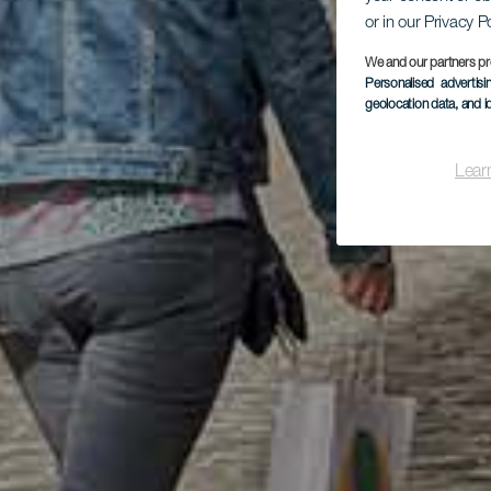
or in our Privacy P
We and our partners pr
Personalised advertis
geolocation data, and i
Lear