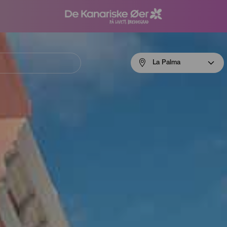
Menú
La Palma
navigation
La
Palma