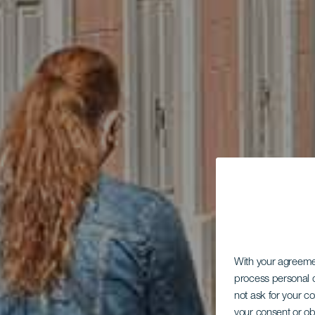
With your agreem
process personal d
not ask for your c
your consent or ob