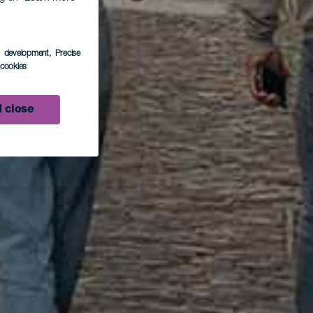
s development
, Precise
l cookies
 close