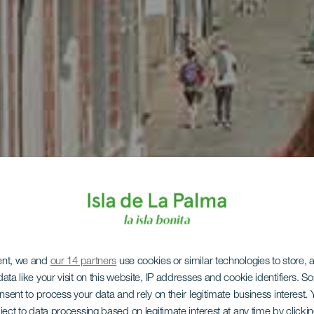
ent, we and
our 14 partners
use cookies or similar technologies to store,
ata like your visit on this website, IP addresses and cookie identifiers. 
onsent to process your data and rely on their legitimate business interest
ject to data processing based on legitimate interest at any time by click