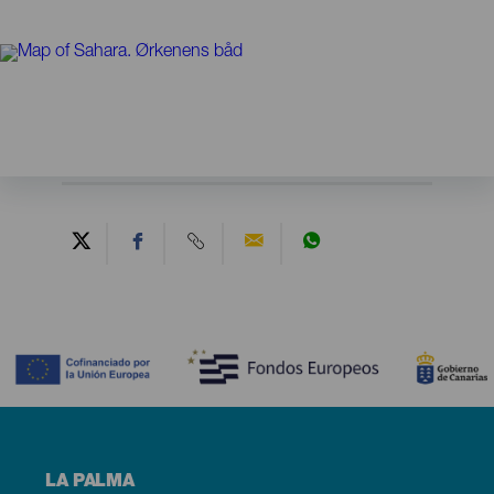
Contenido
Menú
LA PALMA