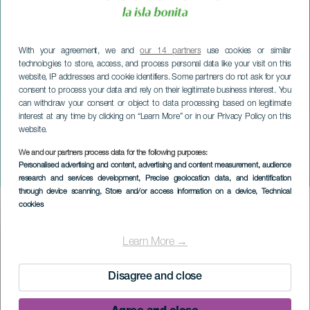
With your agreement, we and
our 14 partners
use cookies or similar
technologies to store, access, and process personal data like your visit on this
website, IP addresses and cookie identifiers. Some partners do not ask for your
consent to process your data and rely on their legitimate business interest. You
can withdraw your consent or object to data processing based on legitimate
interest at any time by clicking on “Learn More” or in our Privacy Policy on this
website.
We and our partners process data for the following purposes:
LA PALMA
Personalised advertising and content, advertising and content measurement, audience
Sahara. Ørkenens båd
research and services development
, Precise geolocation data, and identification
through device scanning
, Store and/or access information on a device
, Technical
cookies
Imagen
Listado
Learn More →
Disagree and close