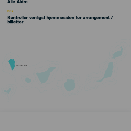
Edad
Alle Aldre
Recomendada
Pris
Kontroller venligst hjemmesiden for arrangement /
billetter
LA PALMA