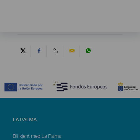
Contenido
Menú
LA PALMA
footer
La
Palma
Bli kjent med La Palma