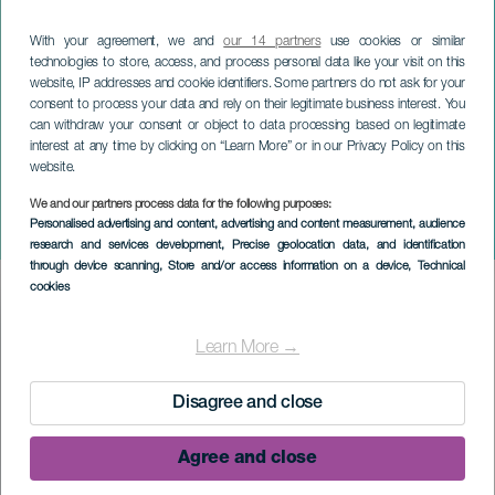
With your agreement, we and
our 14 partners
use cookies or similar
technologies to store, access, and process personal data like your visit on this
website, IP addresses and cookie identifiers. Some partners do not ask for your
consent to process your data and rely on their legitimate business interest. You
can withdraw your consent or object to data processing based on legitimate
interest at any time by clicking on “Learn More” or in our Privacy Policy on this
website.
LA PALMA
We and our partners process data for the following purposes:
Personalised advertising and content, advertising and content measurement, audience
Sahara. Ørkenens båt
research and services development
, Precise geolocation data, and identification
through device scanning
, Store and/or access information on a device
, Technical
cookies
Imagen
Listado
Learn More →
Disagree and close
Agree and close