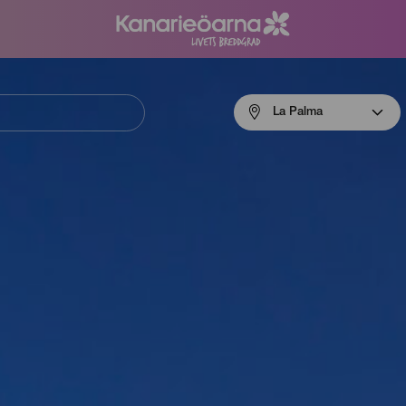
Menú
La Palma
navigation
La
Palma