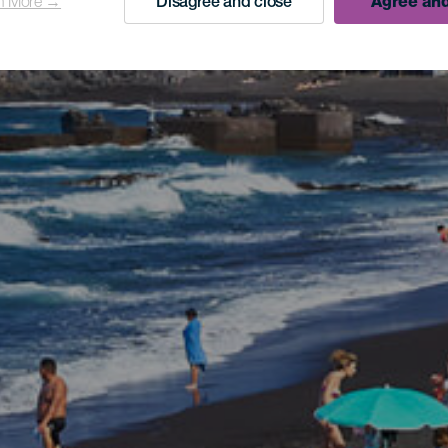
n More →
Disagree and close
Agree and