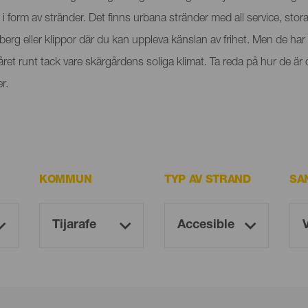
 form av stränder. Det finns urbana stränder med all service, stora
erg eller klippor där du kan uppleva känslan av frihet. Men de ha
et runt tack vare skärgårdens soliga klimat. Ta reda på hur de är 
r.
KOMMUN
TYP AV STRAND
SA