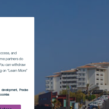
 access, and
Some partners do
. You can withdraw
ing on “Learn More”
s development
, Precise
l cookies