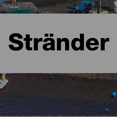
Stränder
a
 att föreställa sig lummiga skogar i olika gröna nyanser och kar