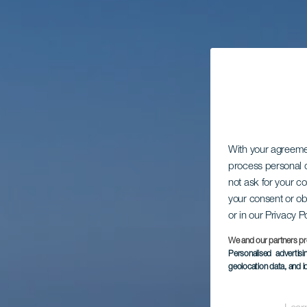
With your agreem
process personal d
not ask for your c
your consent or ob
or in our Privacy P
We and our partners pr
Personalised advertis
geolocation data, and i