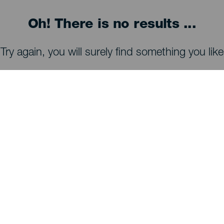
Oh! There is no results ...
Try again, you will surely find something you like
ATT SE OCH GÖRA
Stjärnskådning på La Palma
Vandringsleder på La Palma
Stränder på La Palma