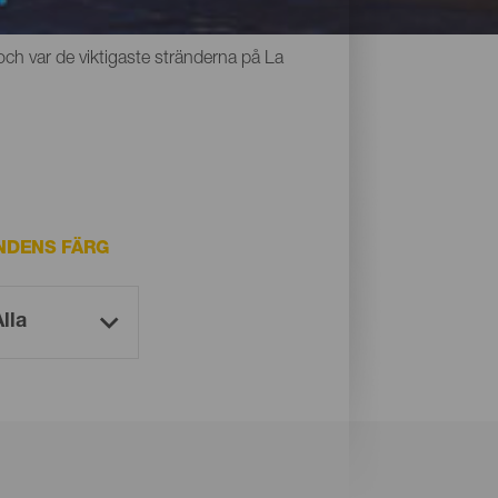
r alla något gemensamt: den unika svarta
och var de viktigaste stränderna på La
NDENS FÄRG