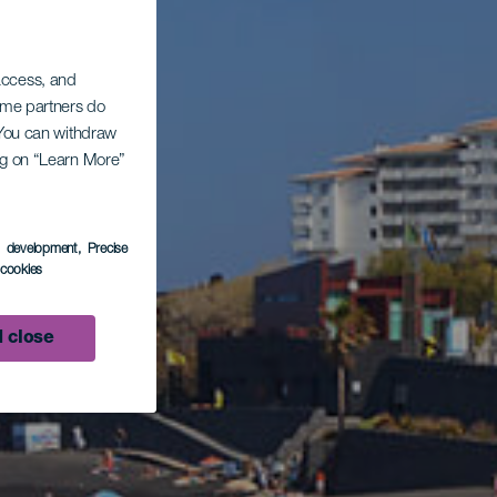
 access, and
Some partners do
. You can withdraw
ing on “Learn More”
s development
, Precise
l cookies
 close