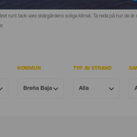
erg eller klippor där du kan uppleva känslan av frihet. Men de ha
et runt tack vare skärgårdens soliga klimat. Ta reda på hur de är 
r.
KOMMUN
TYP AV STRAND
SA