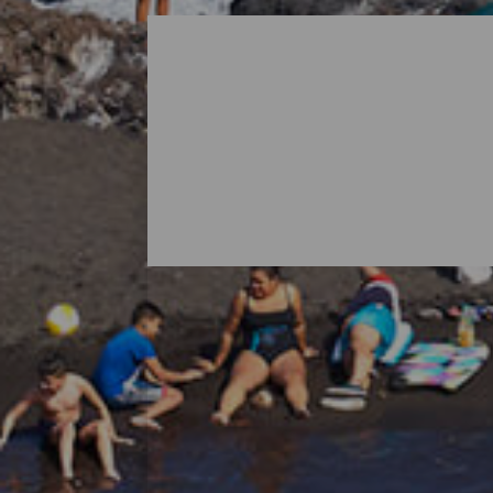
Alla stränder på La Palm
När man tänker på La Palma är det vanligt
öns natur bjuder också på överraskningar i