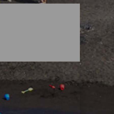
ga landskap som skyddas av vulkaner, men
 stränder där du kan hitta ditt eget