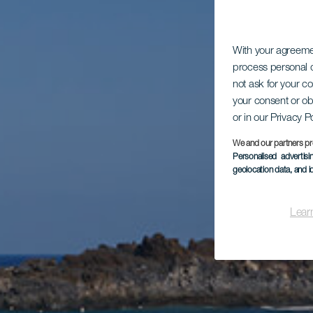
With your agreem
process personal d
not ask for your c
your consent or ob
or in our Privacy P
We and our partners pr
Personalised advertis
geolocation data, and i
Lear