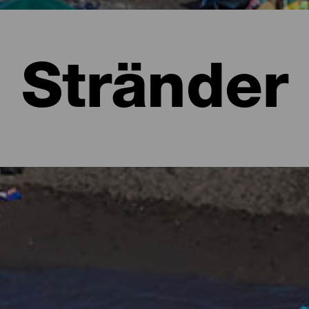
Stränder
a
 att föreställa sig lummiga skogar i olika gröna nyanser och kar
 form av stränder. Det finns urbana stränder med all service, stora