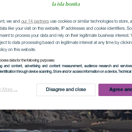
ent, we and
our 14 partners
use cookies or similar technologies to store,
ata like your visit on this website, IP addresses and cookie identifiers. 
onsent to process your data and rely on their legitimate business interest
ject to data processing based on legitimate interest at any time by click
olicy on this website.
ocess data for the following purposes:
ing and content, advertising and content measurement, audience research and service
dentification through device scanning
, Store and/or access information on a device
, Technica
n More →
Disagree and close
Agree and