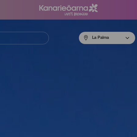
Menú
La Palma
navigation
La
Palma