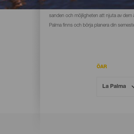
utrymme och små som ligger vid foten av b
sanden och möjligheten att njuta av dem år
Palma finns och börja planera din semeste
ÖAR