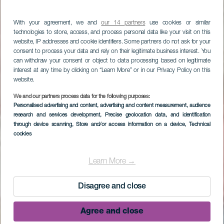
With your agreement, we and
our 14 partners
use cookies or similar
technologies to store, access, and process personal data like your visit on this
website, IP addresses and cookie identifiers. Some partners do not ask for your
consent to process your data and rely on their legitimate business interest. You
can withdraw your consent or object to data processing based on legitimate
interest at any time by clicking on “Learn More” or in our Privacy Policy on this
website.
We and our partners process data for the following purposes:
Personalised advertising and content, advertising and content measurement, audience
research and services development
, Precise geolocation data, and identification
through device scanning
, Store and/or access information on a device
, Technical
cookies
Learn More →
Disagree and close
Agree and close