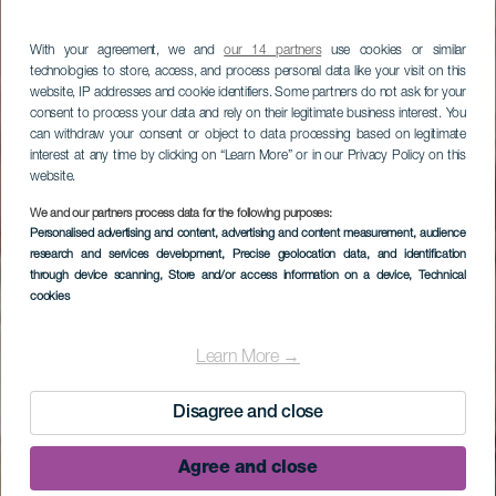
With your agreement, we and
our 14 partners
use cookies or similar
technologies to store, access, and process personal data like your visit on this
website, IP addresses and cookie identifiers. Some partners do not ask for your
consent to process your data and rely on their legitimate business interest. You
can withdraw your consent or object to data processing based on legitimate
interest at any time by clicking on “Learn More” or in our Privacy Policy on this
website.
We and our partners process data for the following purposes:
Personalised advertising and content, advertising and content measurement, audience
research and services development
, Precise geolocation data, and identification
through device scanning
, Store and/or access information on a device
, Technical
cookies
Learn More →
Disagree and close
Agree and close