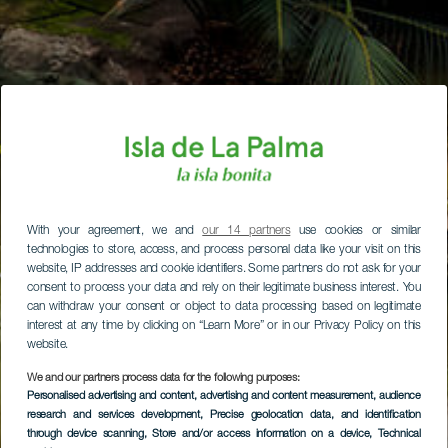
With your agreement, we and
our 14 partners
use cookies or similar
technologies to store, access, and process personal data like your visit on this
website, IP addresses and cookie identifiers. Some partners do not ask for your
consent to process your data and rely on their legitimate business interest. You
can withdraw your consent or object to data processing based on legitimate
interest at any time by clicking on “Learn More” or in our Privacy Policy on this
website.
We and our partners process data for the following purposes:
Personalised advertising and content, advertising and content measurement, audience
research and services development
, Precise geolocation data, and identification
through device scanning
, Store and/or access information on a device
, Technical