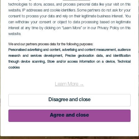
technologies to store, access, and process personal data like your visit on this
website, IP addresses and cookie identifiers. Some partners do not ask for your
consent to process your data and rely on their legitimate business interest. You
can withdraw your consent or object to data processing based on legitimate
interest at any time by clicking on “Learn More” or in our Privacy Policy on this
website.
We and our partners process data for the following purposes:
Personalised advertising and content, advertising and content measurement, audience
research and services development
, Precise geolocation data, and identification
through device scanning
, Store and/or access information on a device
, Technical
cookies
Learn More →
Disagree and close
Agree and close