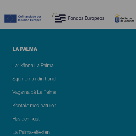
Contenido
Menú
LA PALMA
footer
La
Palma
Lär känna La Palma
Stjärnorna i din hand
Vägarna på La Palma
Kontakt med naturen
Hav och kust
La Palma-effekten