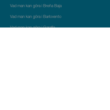
Vad man kan göra i Breña Baja
Vad man kan göra i Barlovento
Vad man kan göra i Garafía
Vad man kan göra i Los Llanos de Aridane
Vad man kan göra i Puntagorda
Vad man kan göra i San Andrés y Sauces
Vad man kan göra i Tijarafe
Vad man kan göra i Villa de Mazo