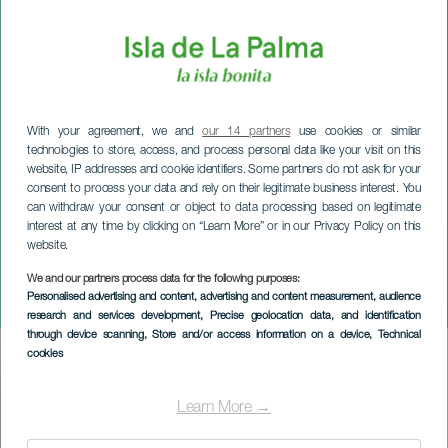
With your agreement, we and
our 14 partners
use cookies or similar
technologies to store, access, and process personal data like your visit on this
website, IP addresses and cookie identifiers. Some partners do not ask for your
consent to process your data and rely on their legitimate business interest. You
can withdraw your consent or object to data processing based on legitimate
interest at any time by clicking on “Learn More” or in our Privacy Policy on this
website.
LA PALMA
Legender om himlen
We and our partners process data for the following purposes:
Personalised advertising and content, advertising and content measurement, audience
under månskenet
research and services development
, Precise geolocation data, and identification
through device scanning
, Store and/or access information on a device
, Technical
cookies
Imagen
Listado
Learn More →