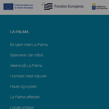
Menú
LA PALMA
footer
La
Palma
Bli kjent med La Palma
Stjernene i din hånd
Veiene på La Palma
I kontakt med naturen
Havet og kysten
La Palma-effekten
Lokale smaker