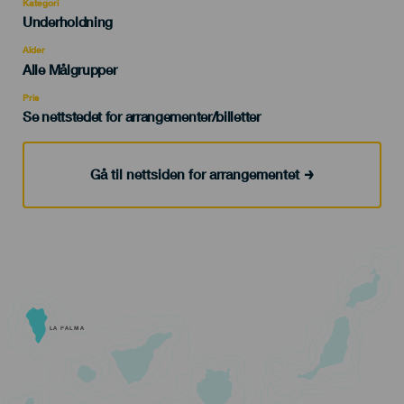
Kategori
Categoría
Underholdning
del
evento
Alder
Edad
Alle Målgrupper
Recomendada
Pris
Se nettstedet for arrangementer/billetter
Gå til nettsiden for arrangementet
LA PALMA