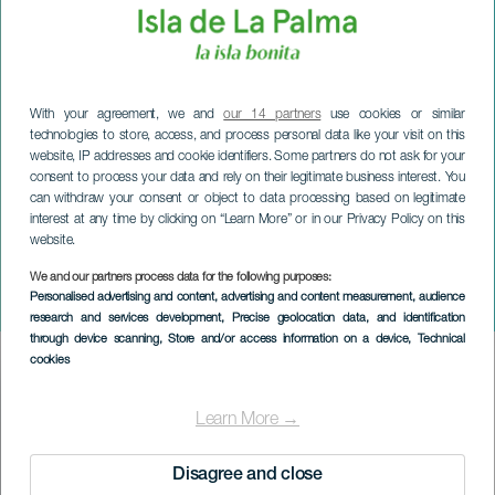
With your agreement, we and
our 14 partners
use cookies or similar
technologies to store, access, and process personal data like your visit on this
website, IP addresses and cookie identifiers. Some partners do not ask for your
consent to process your data and rely on their legitimate business interest. You
can withdraw your consent or object to data processing based on legitimate
interest at any time by clicking on “Learn More” or in our Privacy Policy on this
website.
LA PALMA
Legender om himmelen
We and our partners process data for the following purposes:
Personalised advertising and content, advertising and content measurement, audience
under måneskinnet
research and services development
, Precise geolocation data, and identification
through device scanning
, Store and/or access information on a device
, Technical
cookies
Imagen
Listado
Learn More →
Disagree and close