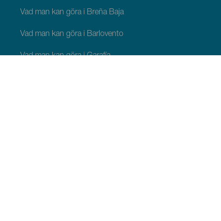
Vad man kan göra i Breña Baja
Vad man kan göra i Barlovento
Vad man kan göra i Garafía
Vad man kan göra i Los Llanos de Aridane
Vad man kan göra i Puntagorda
Vad man kan göra i San Andrés y Sauces
Vad man kan göra i Tijarafe
Vad man kan göra i Villa de Mazo