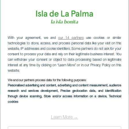
With your agreement, we and
our 14 partners
use cookies or similar
technologies to store, access, and process personal data like your visit on this
website, IP addresses and cookie identifiers. Some partners do not ask for your
consent to process your data and rely on their legitimate business interest. You
can withdraw your consent or object to data processing based on legitimate
interest at any time by clicking on “Learn More” or in our Privacy Policy on this
website.
We and our partners process data for the following purposes:
LA PALMA
Personalised advertising and content, advertising and content measurement, audience
Julmarknaden i Tijarafe
research and services development
, Precise geolocation data, and identification
through device scanning
, Store and/or access information on a device
, Technical
cookies
Imagen
Listado
Learn More →