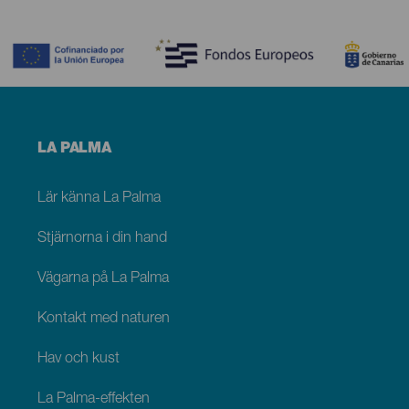
Contenido
Menú
LA PALMA
footer
La
Palma
Lär känna La Palma
Stjärnorna i din hand
Vägarna på La Palma
Kontakt med naturen
Hav och kust
La Palma-effekten