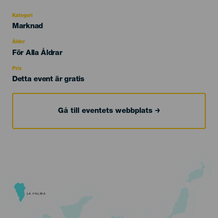
Kategori
Categoría
Marknad
del
evento
Ålder
Edad
För Alla Åldrar
Recomendada
Pris
Detta event är gratis
Gå till eventets webbplats
LA PALMA