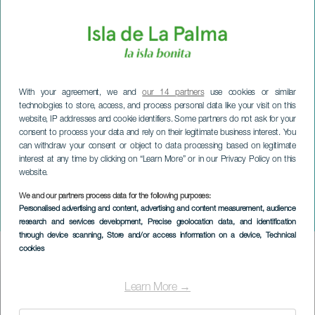
With your agreement, we and
our 14 partners
use cookies or similar
technologies to store, access, and process personal data like your visit on this
website, IP addresses and cookie identifiers. Some partners do not ask for your
consent to process your data and rely on their legitimate business interest. You
can withdraw your consent or object to data processing based on legitimate
interest at any time by clicking on “Learn More” or in our Privacy Policy on this
website.
We and our partners process data for the following purposes:
LA PALMA
Personalised advertising and content, advertising and content measurement, audience
Kerstmarkt in Tijarafe
research and services development
, Precise geolocation data, and identification
through device scanning
, Store and/or access information on a device
, Technical
cookies
Imagen
Listado
Learn More →