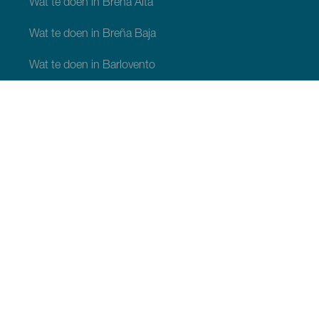
Wat te doen in Breña Alta
Wat te doen in Breña Baja
Wat te doen in Barlovento
Wat te doen in Garafia
Wat te doen in Los Llanos de Aridane
Wat te doen in Puntagorda
Wat te doen in San Andrés y Sauces
Wat te doen in Tijarafe
Wat te doen in Villa de Mazo