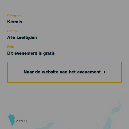
Categorie
Categoría
Kermis
del
evento
Leeftijd
Edad
Alle Leeftijden
Recomendada
Prijs
Dit evenement is gratis
Naar de website van het evenement
LA PALMA