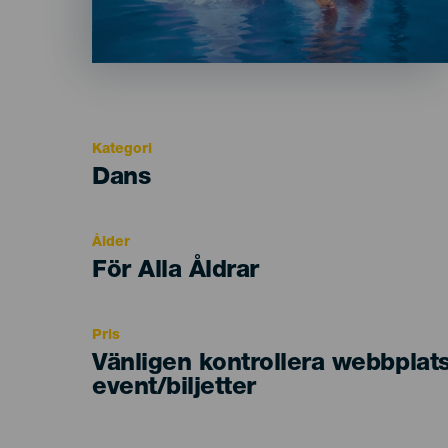
Kategori
Categoría
Dans
del
evento
Ålder
Edad
För Alla Åldrar
Recomendada
Pris
Vänligen kontrollera webbplat
event/biljetter