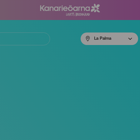
Menú
La Palma
navigation
La
Palma