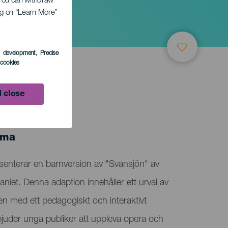
. You can withdraw
ing on “Learn More”
s development
, Precise
l cookies
 close
lma
senterar en barnversion av "Svansjön" av
et. Denna adaption innehåller ett urval av
ten med ett pedagogiskt och interaktivt
inbjuder unga publiker att uppleva opera och