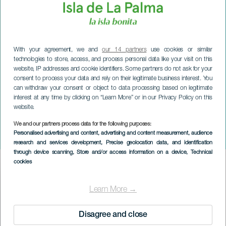
With your agreement, we and
our 14 partners
use cookies or similar
technologies to store, access, and process personal data like your visit on this
website, IP addresses and cookie identifiers. Some partners do not ask for your
consent to process your data and rely on their legitimate business interest. You
can withdraw your consent or object to data processing based on legitimate
interest at any time by clicking on “Learn More” or in our Privacy Policy on this
website.
We and our partners process data for the following purposes:
LA PALMA
Personalised advertising and content, advertising and content measurement, audience
El Lago de los Cisnes
research and services development
, Precise geolocation data, and identification
through device scanning
, Store and/or access information on a device
, Technical
cookies
Imagen
Listado
Learn More →
Disagree and close