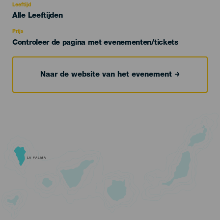
evento
Leeftijd
Edad
Alle Leeftijden
Recomendada
Prijs
Controleer de pagina met evenementen/tickets
Naar de website van het evenement
LA PALMA