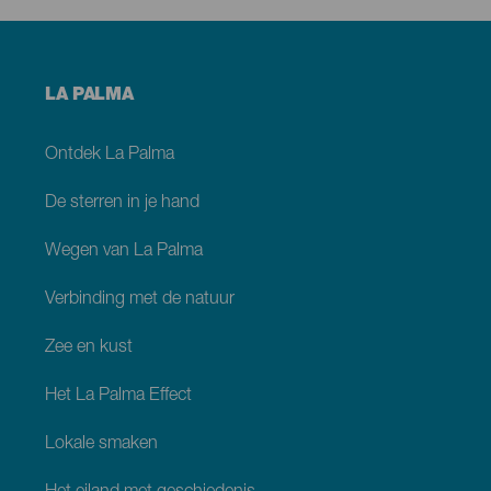
Menú
LA PALMA
footer
La
Palma
Ontdek La Palma
De sterren in je hand
Wegen van La Palma
Verbinding met de natuur
Zee en kust
Het La Palma Effect
Lokale smaken