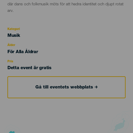
där dans och folkmusik möts för att hedra identitet och djupt rotat
arv.
Kategori
Categoría
Musik
del
evento
Ålder
Edad
För Alla Åldrar
Recomendada
Pris
Detta event är gratis
Gå till eventets webbplats