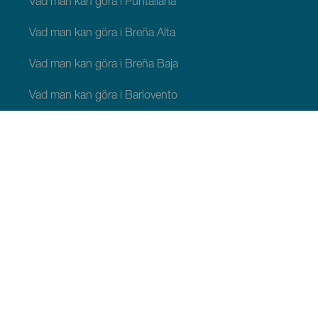
Vad man kan göra i Puntallana
Vad man kan göra i Breña Alta
Vad man kan göra i Breña Baja
Vad man kan göra i Barlovento
Vad man kan göra i Garafía
Vad man kan göra i Los Llanos de Aridane
Vad man kan göra i Puntagorda
Vad man kan göra i San Andrés y Sauces
Vad man kan göra i Tijarafe
Vad man kan göra i Villa de Mazo