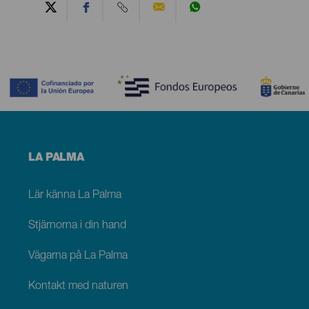
Contenido
Menú
LA PALMA
footer
La
Palma
Lär känna La Palma
Stjärnorna i din hand
Vägarna på La Palma
Kontakt med naturen