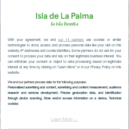
With your agreement, we and
our 14 partners
use cookies or similar
technologies to store, access, and process personal data like your visit on this
website, IP addresses and cookie identifiers. Some partners do not ask for your
consent to process your data and rely on their legitimate business interest. You
can withdraw your consent or object to data processing based on legitimate
interest at any time by clicking on “Learn More” or in our Privacy Policy on this
website.
We and our partners process data for the following purposes:
Personalised advertising and content, advertising and content measurement, audience
research and services development
, Precise geolocation data, and identification
through device scanning
, Store and/or access information on a device
, Technical
cookies
Learn More →