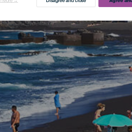
n More →
Disagree and close
Agree and