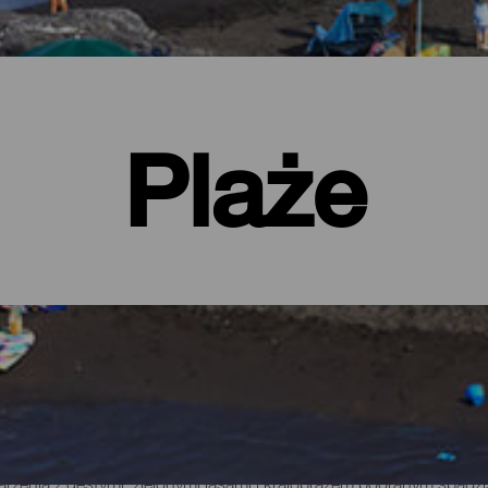
Plaże
ie
arzenia z gęstymi, zielonymi lasami i krajobrazem pooranym spadzi