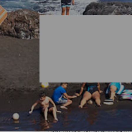
Wszystkie plaże na La Palm
Hasło „La Palma” przywołuje na myśl skoj