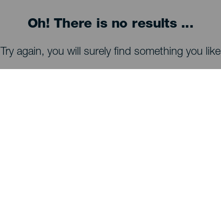
Oh! There is no results ...
Try again, you will surely find something you like
ATRAKCJE I ZWIEDZANIE
Obserwacja gwiazd na La Palmie
Szlaki piesze na La Palmie
Plaże na La Palmie