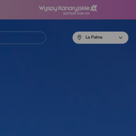
Menú
La Palma
navigation
La
Palma