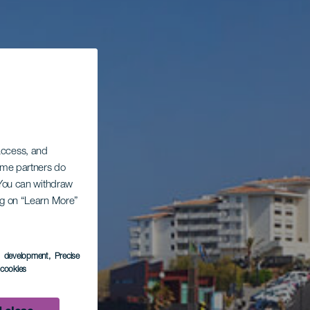
 access, and
Some partners do
. You can withdraw
ing on “Learn More”
s development
, Precise
l cookies