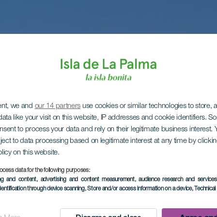
ent, we and
our 14 partners
use cookies or similar technologies to store,
ata like your visit on this website, IP addresses and cookie identifiers. 
onsent to process your data and rely on their legitimate business interest
ject to data processing based on legitimate interest at any time by click
olicy on this website.
ocess data for the following purposes:
ing and content, advertising and content measurement, audience research and service
dentification through device scanning
, Store and/or access information on a device
, Technica