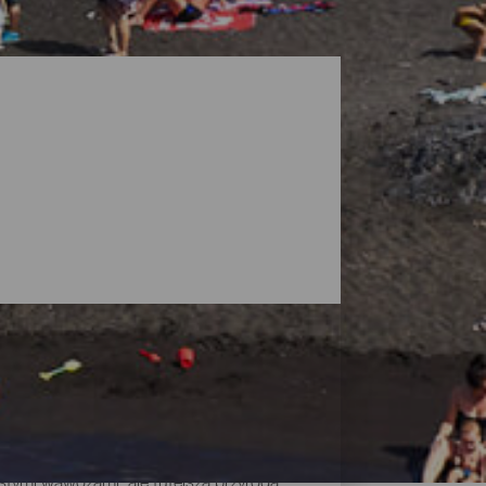
stymi wąwozami, ale tutejsza przyroda