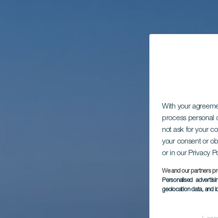
With your agreem
process personal d
not ask for your c
your consent or ob
or in our Privacy P
We and our partners pr
Personalised advertis
geolocation data, and i