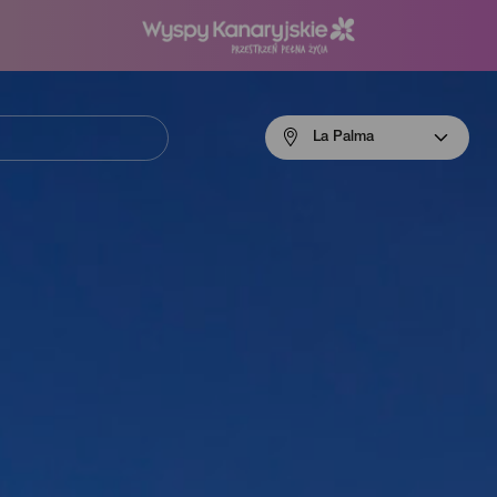
Menú
La Palma
navigation
La
Palma