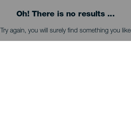
Oh! There is no results ...
Try again, you will surely find something you like
ATRAKCJE I ZWIEDZANIE
Obserwacja gwiazd na La Palmie
Szlaki piesze na La Palmie
Plaże na La Palmie