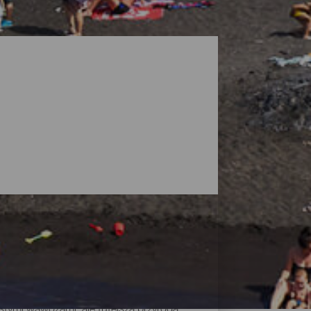
stymi wąwozami, ale tutejsza przyroda