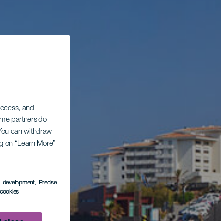
 access, and
Some partners do
. You can withdraw
ing on “Learn More”
s development
, Precise
l cookies