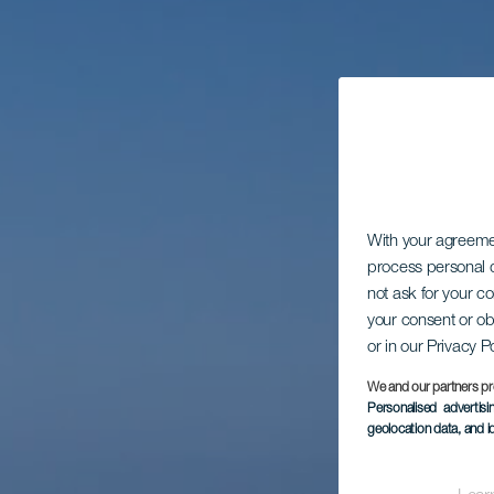
With your agreem
process personal d
not ask for your c
your consent or ob
or in our Privacy P
We and our partners pr
Personalised advertis
geolocation data, and i