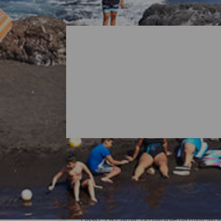
Wszystkie plaże na La Palm
Hasło „La Palma” przywołuje na myśl skoj