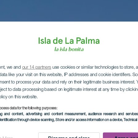
ent, we and
our 14 partners
use cookies or similar technologies to store,
ata like your visit on this website, IP addresses and cookie identifiers. 
onsent to process your data and rely on their legitimate business interest
ject to data processing based on legitimate interest at any time by click
olicy on this website.
ocess data for the following purposes:
ing and content, advertising and content measurement, audience research and service
dentification through device scanning
, Store and/or access information on a device
, Technica