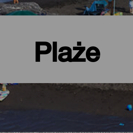
Plaże
ie
arzenia z gęstymi, zielonymi lasami i krajobrazem pooranym spadzi