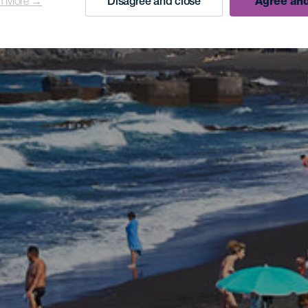
n More →
Disagree and close
Agree and