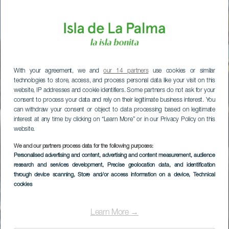
With your agreement, we and
our 14 partners
use cookies or similar
technologies to store, access, and process personal data like your visit on this
website, IP addresses and cookie identifiers. Some partners do not ask for your
consent to process your data and rely on their legitimate business interest. You
can withdraw your consent or object to data processing based on legitimate
interest at any time by clicking on “Learn More” or in our Privacy Policy on this
website.
We and our partners process data for the following purposes:
Personalised advertising and content, advertising and content measurement, audience
research and services development
, Precise geolocation data, and identification
through device scanning
, Store and/or access information on a device
, Technical
cookies
Learn More →