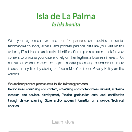
With your agreement, we and
our 14 partners
use cookies or similar
technologies to store, access, and process personal data like your visit on this
website, IP addresses and cookie identifiers. Some partners do not ask for your
consent to process your data and rely on their legitimate business interest. You
can withdraw your consent or object to data processing based on legitimate
interest at any time by clicking on “Learn More” or in our Privacy Policy on this
website.
We and our partners process data for the following purposes:
Personalised advertising and content, advertising and content measurement, audience
research and services development
, Precise geolocation data, and identification
through device scanning
, Store and/or access information on a device
, Technical
cookies
Learn More →