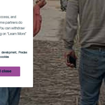
 access, and
Some partners do
. You can withdraw
ing on “Learn More”
s development
, Precise
l cookies
 close