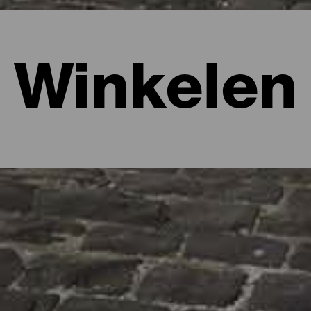
Winkelen
nering achter, hoewel niet altijd in de vorm van foto's en video's. 
door te brengen met het ontdekken van de pittoreske straatjes 