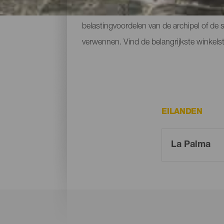
De winkels op straatniveau met hun kleurr
belastingvoordelen van de archipel of de 
verwennen. Vind de belangrijkste winkels
EILANDEN