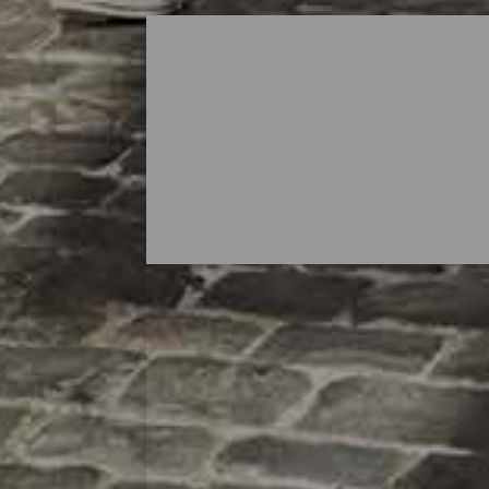
Winkelen op La Palma
La Isla Bonita laat altijd een goede herin
geweldige manier om een ontspannen dag 