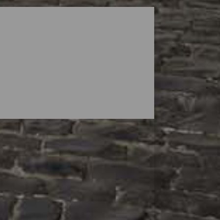
De winkelgebieden van La Palma zijn een
en wat souvenirs mee naar huis te nemen.