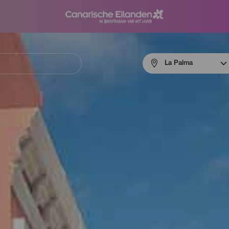
Menú
La Palma
navigation
La
Palma