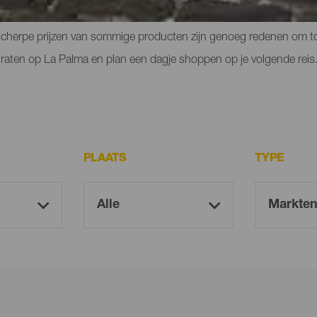
ijke gevels, de straatmarkten vol met verschillende voorbeelden v
scherpe prijzen van sommige producten zijn genoeg redenen om toe
traten op La Palma en plan een dagje shoppen op je volgende reis
PLAATS
TYPE