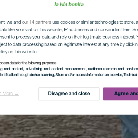
ent, we and
our 14 partners
use cookies or similar technologies to store,
ata like your visit on this website, IP addresses and cookie identifiers. 
onsent to process your data and rely on their legitimate business interest
ject to data processing based on legitimate interest at any time by click
olicy on this website.
ocess data for the following purposes:
ing and content, advertising and content measurement, audience research and service
dentification through device scanning
, Store and/or access information on a device
, Technica
n More →
Disagree and close
Agree and