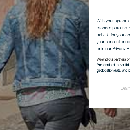
With your agreem
process personal d
not ask for your c
your consent or ob
or in our Privacy P
We and our partners pr
Personalised advertis
geolocation data, and i
Lear