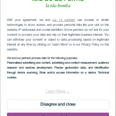
With your agreement, we and
our 14 partners
use cookies or similar
technologies to store, access, and process personal data like your visit on this
website, IP addresses and cookie identifiers. Some partners do not ask for your
consent to process your data and rely on their legitimate business interest. You
can withdraw your consent or object to data processing based on legitimate
interest at any time by clicking on “Learn More” or in our Privacy Policy on this
website.
We and our partners process data for the following purposes:
Personalised advertising and content, advertising and content measurement, audience
research and services development
, Precise geolocation data, and identification
through device scanning
, Store and/or access information on a device
, Technical
cookies
Learn More →
Disagree and close