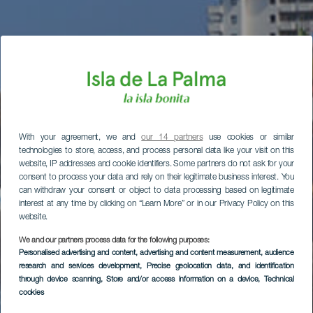
With your agreement, we and
our 14 partners
use cookies or similar
technologies to store, access, and process personal data like your visit on this
website, IP addresses and cookie identifiers. Some partners do not ask for your
consent to process your data and rely on their legitimate business interest. You
can withdraw your consent or object to data processing based on legitimate
interest at any time by clicking on “Learn More” or in our Privacy Policy on this
website.
We and our partners process data for the following purposes:
Personalised advertising and content, advertising and content measurement, audience
research and services development
, Precise geolocation data, and identification
through device scanning
, Store and/or access information on a device
, Technical
cookies