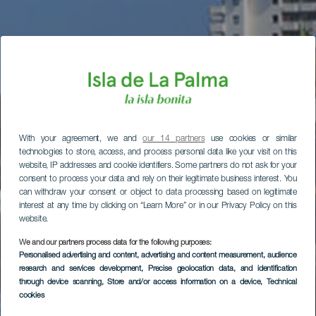
With your agreement, we and
our 14 partners
use cookies or similar
technologies to store, access, and process personal data like your visit on this
website, IP addresses and cookie identifiers. Some partners do not ask for your
consent to process your data and rely on their legitimate business interest. You
can withdraw your consent or object to data processing based on legitimate
interest at any time by clicking on “Learn More” or in our Privacy Policy on this
website.
We and our partners process data for the following purposes:
Personalised advertising and content, advertising and content measurement, audience
research and services development
, Precise geolocation data, and identification
through device scanning
, Store and/or access information on a device
, Technical
cookies