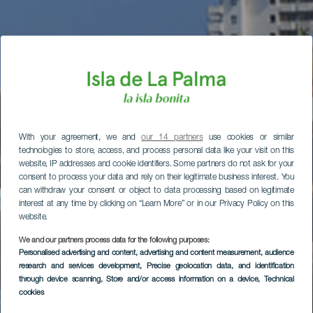
With your agreement, we and
our 14 partners
use cookies or similar
technologies to store, access, and process personal data like your visit on this
website, IP addresses and cookie identifiers. Some partners do not ask for your
consent to process your data and rely on their legitimate business interest. You
can withdraw your consent or object to data processing based on legitimate
interest at any time by clicking on “Learn More” or in our Privacy Policy on this
website.
We and our partners process data for the following purposes:
Personalised advertising and content, advertising and content measurement, audience
research and services development
, Precise geolocation data, and identification
through device scanning
, Store and/or access information on a device
, Technical
cookies