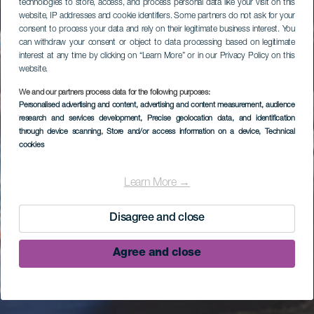
technologies to store, access, and process personal data like your visit on this
website, IP addresses and cookie identifiers. Some partners do not ask for your
consent to process your data and rely on their legitimate business interest. You
can withdraw your consent or object to data processing based on legitimate
interest at any time by clicking on “Learn More” or in our Privacy Policy on this
website.
We and our partners process data for the following purposes:
Personalised advertising and content, advertising and content measurement, audience
research and services development
, Precise geolocation data, and identification
through device scanning
, Store and/or access information on a device
, Technical
cookies
Learn More →
Disagree and close
Agree and close