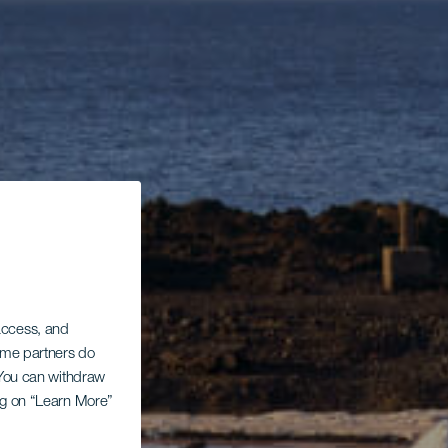
 access, and
Some partners do
. You can withdraw
ing on “Learn More”