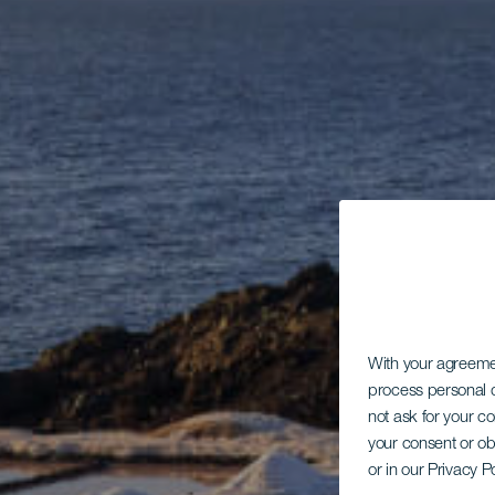
With your agreem
process personal d
not ask for your c
your consent or ob
or in our Privacy P