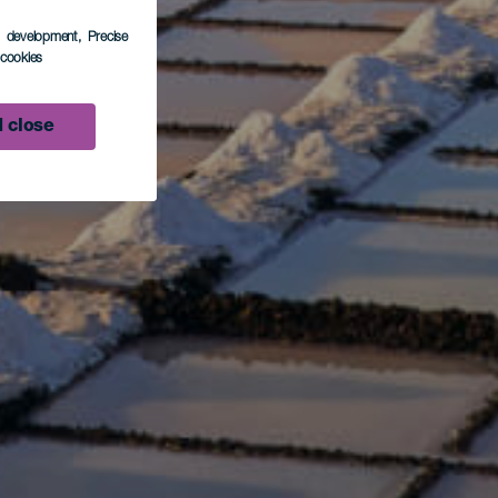
s development
, Precise
l cookies
 close