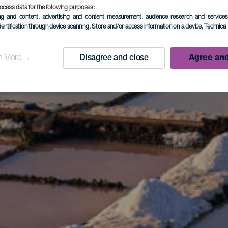
ocess data for the following purposes:
ing and content, advertising and content measurement, audience research and service
dentification through device scanning
, Store and/or access information on a device
, Technica
n More →
Disagree and close
Agree and