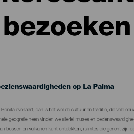
bezoeken
bezienswaardigheden op La Palma
la Bonita evenaart, dan is het wel de cultuur en traditie, die vele ee
hele geografie heen vinden we allerlei musea en bezienswaardigh
van bossen en vulkanen kunt ontdekken, ruimtes die gericht zijn op