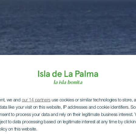
ent, we and
our 14 partners
use cookies or similar technologies to store,
ata like your visit on this website, IP addresses and cookie identifiers. 
onsent to process your data and rely on their legitimate business interest
ject to data processing based on legitimate interest at any time by click
olicy on this website.