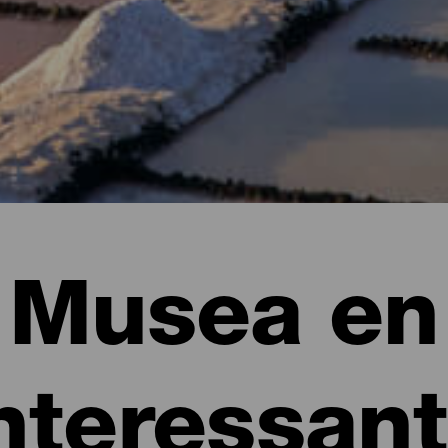
Musea en
nteressan