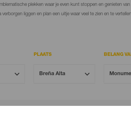
on emblematische plekken waar je even kunt stoppen en genieten va
erborgen liggen en plan een uitje waar veel te zien en te vertellen 
PLAATS
BELANG V
Oh! There is no results ...