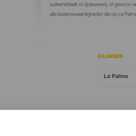
suikerrietteelt of zijdeweverij, of gewo
alle bezienswaardigheden die op La Palma v
EILANDEN