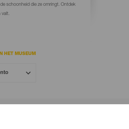
n de schoonheid die ze omringt. Ontdek
valt.
AN HET MUSEUM