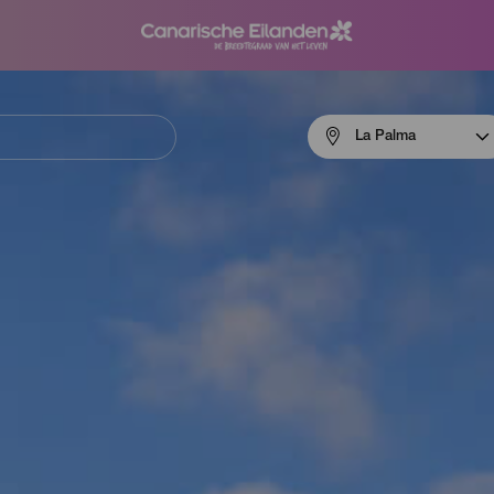
Menú
La Palma
navigation
La
Palma